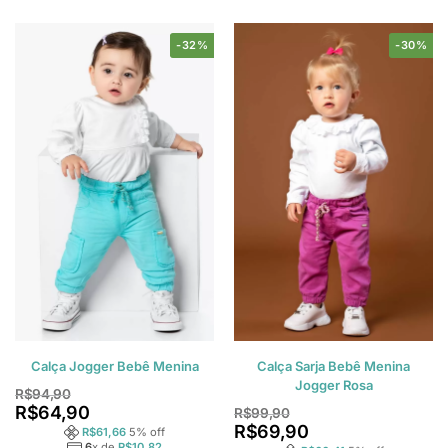
-32%
-30%
Calça Jogger Bebê Menina
Calça Sarja Bebê Menina
Jogger Rosa
R$
94,90
R$
64,90
R$
99,90
R$
69,90
R$
61,66
5
% off
6
x de
R$
10,82