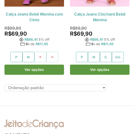
Calça Jeans Bebê Menina com
Calça Jeans Clochard Bebê
Cinto
Menina
R$
99,90
R$
89,90
R$
69,90
R$
69,90
R$
66,41
5
% off
R$
66,41
5
% off
6
x de
R$
11,65
6
x de
R$
11,65
P
M
G
GG
P
M
G
GG
Ver opções
Ver opções