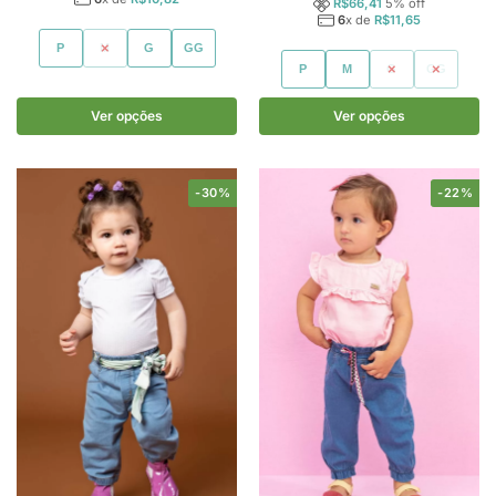
R$
66,41
5
% off
6
x de
R$
11,65
P
M
G
GG
P
M
G
GG
Ver opções
Ver opções
-30%
-22%