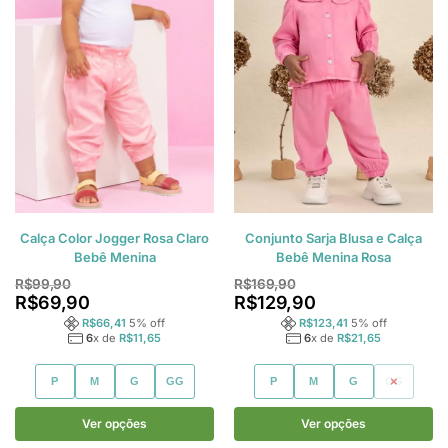
Calça Color Jogger Rosa Claro
Conjunto Sarja Blusa e Calça
Bebê Menina
Bebê Menina Rosa
R$
99,90
R$
169,90
R$
69,90
R$
129,90
R$
66,41
5
% off
R$
123,41
5
% off
6
x de
R$
11,65
6
x de
R$
21,65
P
M
G
GG
P
M
G
GG
Ver opções
Ver opções