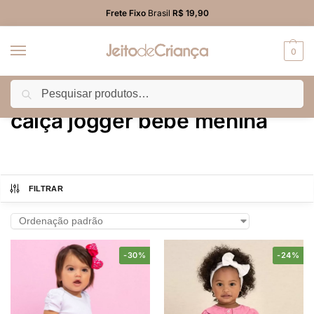
Frete Fixo
Brasil
R$ 19,90
0
Pesquisar
Início
Produtos marcados com a tag “calça jogger bebê menina”
/
calça jogger bebê menina
FILTRAR
-30%
-24%