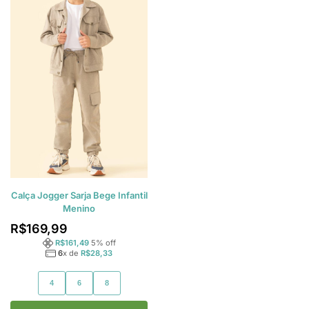
Calça Jogger Sarja Bege Infantil
Menino
R$
169,99
R$
161,49
5
% off
6
x de
R$
28,33
4
6
8