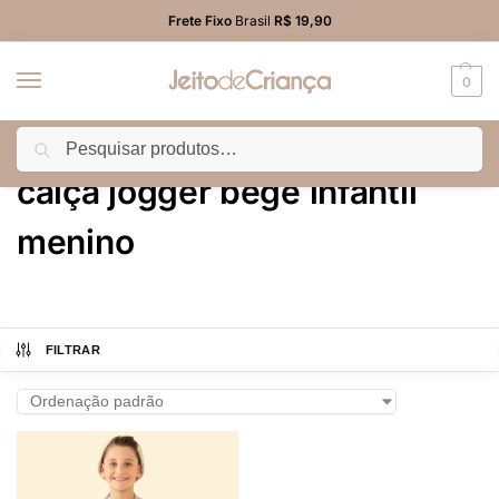
Frete Fixo
Brasil
R$ 19,90
0
Pesquisar
Início
Produtos marcados com a tag “calça jogger bege infantil menino”
/
calça jogger bege infantil
menino
FILTRAR