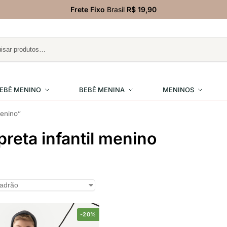
Frete Fixo
Brasil
R$ 19,90
EBÊ MENINO
BEBÊ MENINA
MENINOS
menino”
preta infantil menino
-20%