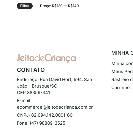
Preço:
R$130
—
R$140
Filtrar
MINHA 
Minha con
CONTATO
Meus Ped
Endereço:
Rua David Hort, 694, São
Rastreio 
João - Brusque/SC
Carrinho
CEP 88359-341
E-mail:
ecommerce@jeitodecrianca.com.br
CNPJ:
82.694.142.0001-60
Fone:
(47) 98889-3525