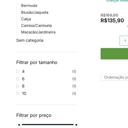
Bermuda
Blusão/Jaqueta
R$
169,90
Calça
R$
135,90
Camisa/Camiseta
Macacão/Jardineira
Sem categoria
4
Filtrar por tamanho
4
(1)
6
(1)
8
(1)
10
(1)
Filtrar por preço