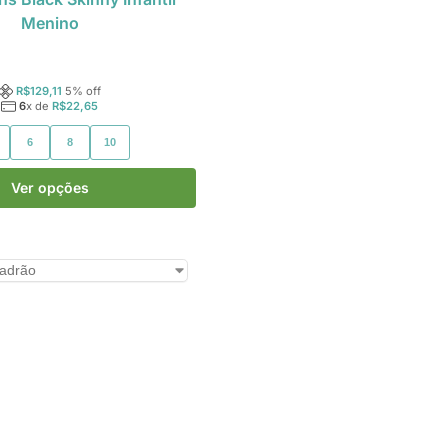
Menino
R$
129,11
5
% off
6
x de
R$
22,65
6
8
10
Ver opções