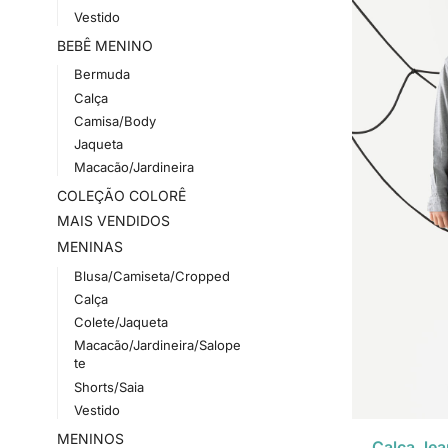
Vestido
BEBÊ MENINO
Bermuda
Calça
Camisa/Body
Jaqueta
Macacão/Jardineira
COLEÇÃO COLORÊ
MAIS VENDIDOS
MENINAS
Blusa/Camiseta/Cropped
Calça
Colete/Jaqueta
Macacão/Jardineira/Salope
te
Shorts/Saia
Vestido
MENINOS
Calça Jea