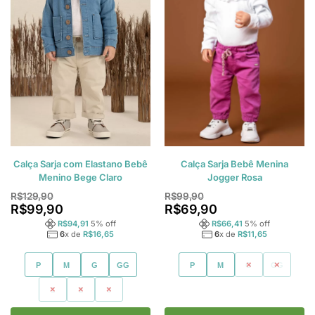
Calça Sarja com Elastano Bebê
Calça Sarja Bebê Menina
Menino Bege Claro
Jogger Rosa
R$
129,90
R$
99,90
R$
99,90
R$
69,90
R$
94,91
5
% off
R$
66,41
5
% off
6
x de
R$
16,65
6
x de
R$
11,65
P
M
G
GG
P
M
G
GG
1
2
3