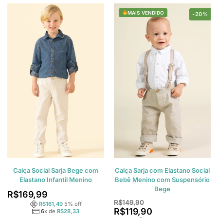
MAIS VENDIDO
-20%
Calça Social Sarja Bege com
Calça Sarja com Elastano Social
Elastano Infantil Menino
Bebê Menino com Suspensório
Bege
R$
169,99
R$
149,90
R$
161,49
5
% off
R$
119,90
6
x de
R$
28,33