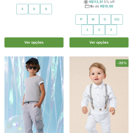
R$
113,91
5
% off
6
x de
R$
19,98
4
6
8
P
M
G
GG
1
2
3
Ver opções
Ver opções
-20%