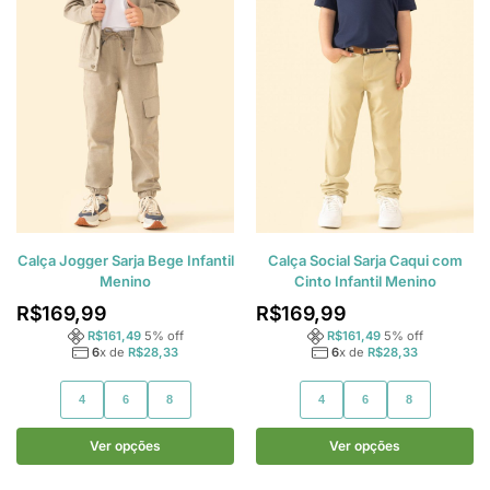
Calça Jogger Sarja Bege Infantil
Calça Social Sarja Caqui com
Menino
Cinto Infantil Menino
R$
169,99
R$
169,99
R$
161,49
5
% off
R$
161,49
5
% off
6
x de
R$
28,33
6
x de
R$
28,33
4
6
8
4
6
8
Ver opções
Ver opções