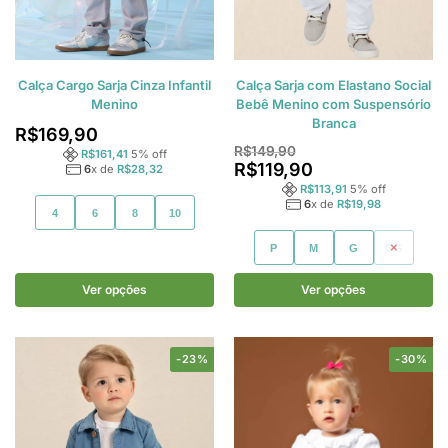
Calça Cargo Sarja Cinza Infantil
Calça Sarja com Elastano Social
Menino
Bebê Menino com Suspensório
Branca
R$
169,90
R$
149,90
R$
161,41
5
% off
R$
119,90
6
x de
R$
28,32
R$
113,91
5
% off
6
x de
R$
19,98
4
6
8
10
P
M
G
GG
Ver opções
Ver opções
-23%
-30%