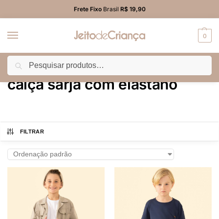
Frete Fixo
Brasil
R$ 19,90
0
Pesquisar
Início
Produtos marcados com a tag “calça sarja com elastano”
/
calça sarja com elastano
FILTRAR