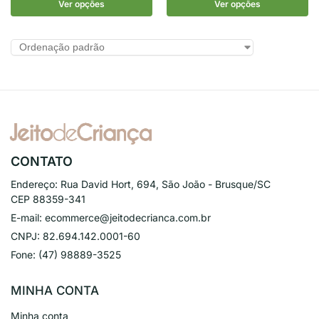
Ver opções
Ver opções
CONTATO
Endereço:
Rua David Hort, 694, São João - Brusque/SC
CEP 88359-341
E-mail:
ecommerce@jeitodecrianca.com.br
CNPJ:
82.694.142.0001-60
Fone:
(47) 98889-3525
MINHA CONTA
Minha conta