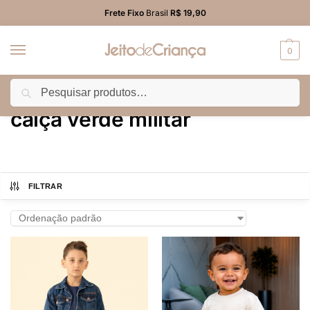
Frete Fixo
Brasil
R$ 19,90
0
Pesquisar
Início
Produtos marcados com a tag “calça verde militar”
/
calça verde militar
FILTRAR