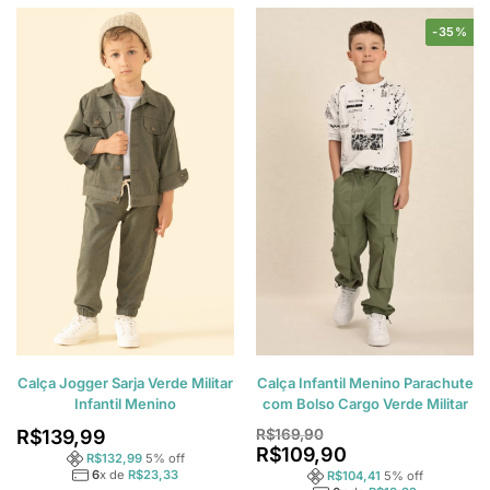
-35%
Calça Jogger Sarja Verde Militar
Calça Infantil Menino Parachute
Infantil Menino
com Bolso Cargo Verde Militar
R$
139,99
R$
169,90
R$
109,90
R$
132,99
5
% off
6
x de
R$
23,33
R$
104,41
5
% off