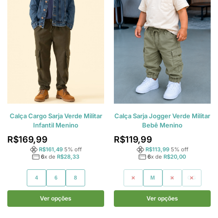
Calça Cargo Sarja Verde Militar
Calça Sarja Jogger Verde Militar
Infantil Menino
Bebê Menino
R$
169,99
R$
119,99
R$
161,49
5
% off
R$
113,99
5
% off
6
x de
R$
28,33
6
x de
R$
20,00
4
6
8
P
M
G
GG
Ver opções
Ver opções