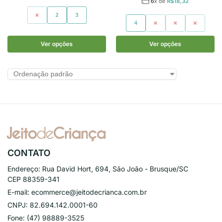
6
x de
R$
18,32
1
2
3
4
6
8
10
Ver opções
Ver opções
CONTATO
Endereço:
Rua David Hort, 694, São João - Brusque/SC
CEP 88359-341
E-mail:
ecommerce@jeitodecrianca.com.br
CNPJ:
82.694.142.0001-60
Fone:
(47) 98889-3525