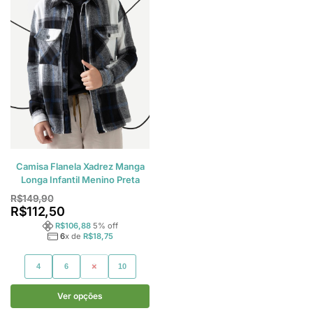
Camisa Flanela Xadrez Manga
Longa Infantil Menino Preta
R$
149,90
R$
112,50
R$
106,88
5
% off
6
x de
R$
18,75
4
6
8
10
Ver opções