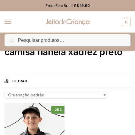
Frete Fixo
Brasil
R$ 19,90
0
Pesquisar
Início
Produtos marcados com a tag “camisa flanela xadrez preto”
/
camisa flanela xadrez preto
FILTRAR
-25%