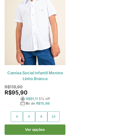
Camisa Social Infantil Menino
Linho Branca
R$
119,90
R$
95,90
R$
91,11
5
% off
6
x de
R$
15,98
4
6
8
10
Ver opções