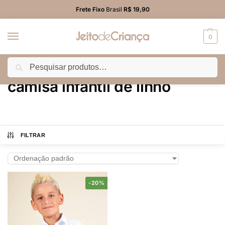
Frete Fixo
Brasil
R$ 19,90
0
Pesquisar
Início
Produtos marcados com a tag “camisa infantil de linho”
/
camisa infantil de linho
FILTRAR
-20%