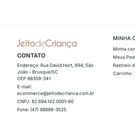
MINHA 
Minha con
CONTATO
Meus Ped
Endereço:
Rua David Hort, 694, São
Rastreio 
João - Brusque/SC
Carrinho
CEP 88359-341
E-mail:
ecommerce@jeitodecrianca.com.br
CNPJ:
82.694.142.0001-60
Fone:
(47) 98889-3525