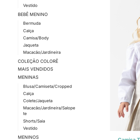
Vestido
BEBÊ MENINO
Bermuda
Calça
Camisa/Body
Jaqueta
Macacão/Jardineira
COLEÇÃO COLORÊ
MAIS VENDIDOS
MENINAS
Blusa/Camiseta/Cropped
Calça
Colete/Jaqueta
Macacão/Jardineira/Salope
te
Shorts/Saia
Vestido
MENINOS
Camisa Tr