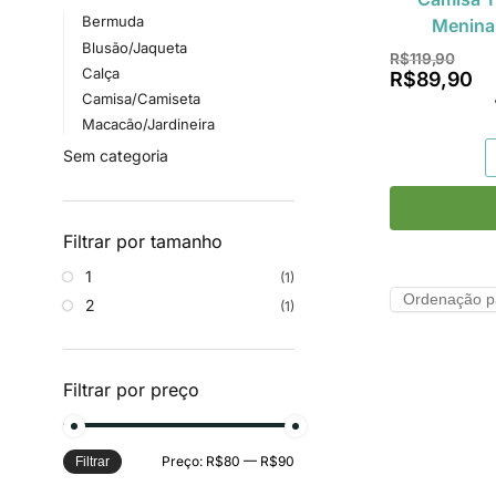
Bermuda
Menina
Blusão/Jaqueta
R$
119,90
Calça
R$
89,90
Camisa/Camiseta
Macacão/Jardineira
Sem categoria
Filtrar por tamanho
1
(1)
2
(1)
Filtrar por preço
Preço:
R$80
—
R$90
Filtrar