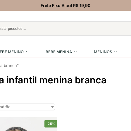
Frete Fixo
Brasil
R$ 19,90
EBÊ MENINO
BEBÊ MENINA
MENINOS
na branca”
 infantil menina branca
-25%