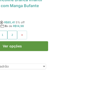
 com Manga Bufante
R$
85,41
5
% off
6
x de
R$
14,98
1
2
3
Ver opções