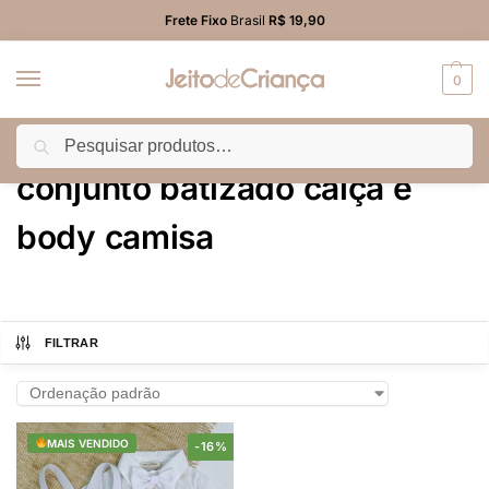
Frete Fixo
Brasil
R$ 19,90
0
Pesquisar
Início
Produtos marcados com a tag “conjunto batizado calça e body camisa”
/
conjunto batizado calça e
body camisa
FILTRAR
MAIS VENDIDO
-16%