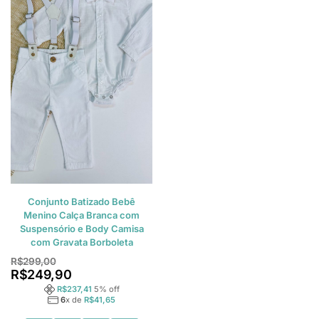
Conjunto Batizado Bebê
Menino Calça Branca com
Suspensório e Body Camisa
com Gravata Borboleta
R$
299,00
R$
249,90
R$
237,41
5
% off
6
x de
R$
41,65