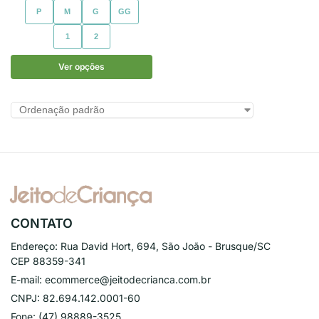
P
M
G
GG
1
2
Ver opções
CONTATO
Endereço:
Rua David Hort, 694, São João - Brusque/SC
CEP 88359-341
E-mail:
ecommerce@jeitodecrianca.com.br
CNPJ:
82.694.142.0001-60
Fone:
(47) 98889-3525