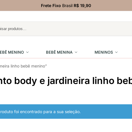
Frete Fixo
Brasil
R$ 19,90
EBÊ MENINO
BEBÊ MENINA
MENINOS
neira linho bebê menino”
to body e jardineira linho b
oduto foi encontrado para a sua seleção.