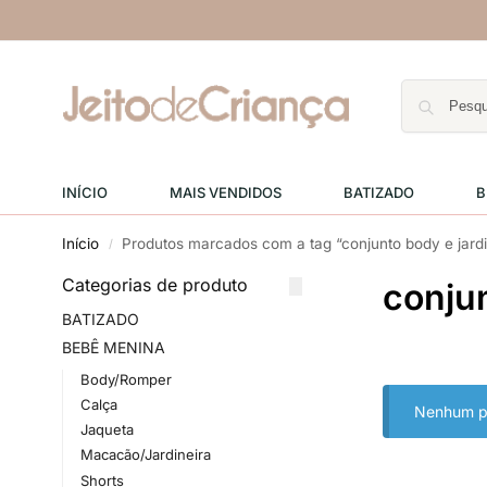
INÍCIO
MAIS VENDIDOS
BATIZADO
B
Início
Produtos marcados com a tag “conjunto body e jardi
/
Categorias de produto
conjun
BATIZADO
BEBÊ MENINA
Body/Romper
Calça
Nenhum pr
Jaqueta
Macacão/Jardineira
Shorts