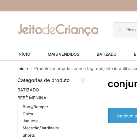
INÍCIO
MAIS VENDIDOS
BATIZADO
B
Início
Produtos marcados com a tag “conjunto infantil visc
/
Categorias de produto
conjun
BATIZADO
BEBÊ MENINA
Body/Romper
Calça
Nenhum pr
Jaqueta
Macacão/Jardineira
Shorts