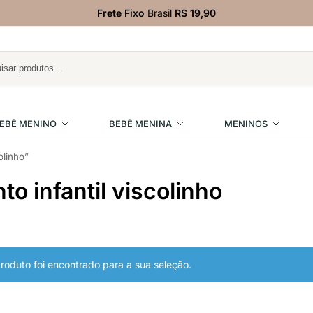
Frete Fixo
Brasil
R$ 19,90
EBÊ MENINO
BEBÊ MENINA
MENINOS
olinho”
to infantil viscolinho
oduto foi encontrado para a sua seleção.