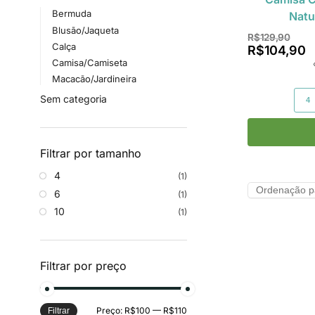
Bermuda
Natu
Blusão/Jaqueta
R$
129,90
Calça
R$
104,90
Camisa/Camiseta
Macacão/Jardineira
Sem categoria
4
Filtrar por tamanho
4
(1)
6
(1)
10
(1)
Filtrar por preço
Preço:
R$100
—
R$110
Filtrar