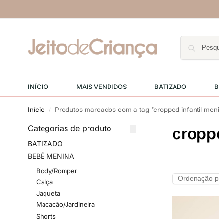
INÍCIO
MAIS VENDIDOS
BATIZADO
B
Início
Produtos marcados com a tag “cropped infantil men
/
Categorias de produto
cropp
BATIZADO
BEBÊ MENINA
Body/Romper
Calça
Jaqueta
Macacão/Jardineira
Shorts