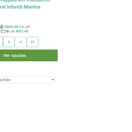
ral Infantil Menina
R$
99,66
5
% off
6
x de
R$
17,48
6
8
10
Ver opções