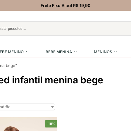
Frete Fixo
Brasil
R$ 19,90
EBÊ MENINO
BEBÊ MENINA
MENINOS
ina bege”
ed infantil menina bege
-19%