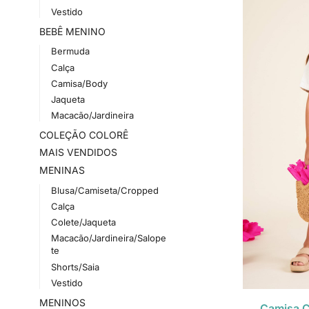
Vestido
BEBÊ MENINO
Bermuda
Calça
Camisa/Body
Jaqueta
Macacão/Jardineira
COLEÇÃO COLORÊ
MAIS VENDIDOS
MENINAS
Blusa/Camiseta/Cropped
Calça
Colete/Jaqueta
Macacão/Jardineira/Salope
te
Shorts/Saia
Vestido
MENINOS
Camisa C