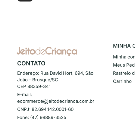
MINHA 
Minha con
CONTATO
Meus Ped
Endereço:
Rua David Hort, 694, São
Rastreio 
João - Brusque/SC
Carrinho
CEP 88359-341
E-mail:
ecommerce@jeitodecrianca.com.br
CNPJ:
82.694.142.0001-60
Fone:
(47) 98889-3525