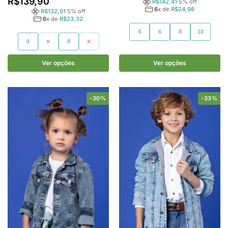
R$
139,90
R$
142,41
5
% off
6
x de
R$
24,98
R$
132,91
5
% off
6
x de
R$
23,32
4
6
8
10
4
6
8
10
Ver opções
Ver opções
-30%
-33%