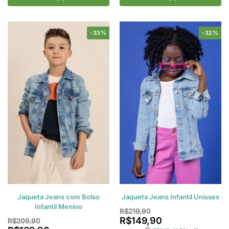
-33%
-32%
Jaqueta Jeans com Bolso
Jaqueta Jeans Infantil Unissex
Infantil Menino
R$
219,90
R$
149,90
R$
209,90