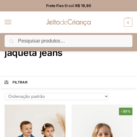
Frete Fixo
Brasil
R$ 19,90
0
Pesquisar
Início
Produtos marcados com a tag “jaqueta jeans”
/
jaqueta jeans
FILTRAR
-30%