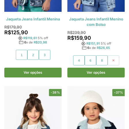
Jaqueta Jeans Infantil Menina
Jaqueta Jeans Infantil Menino
com Bolso
R$
179,90
R$
125,90
R$
239,90
R$
159,90
R$
119,61
5
% off
6
x de
R$
20,98
R$
151,91
5
% off
6
x de
R$
26,65
1
2
3
4
6
8
10
Ver opções
Ver opções
-38%
-37%