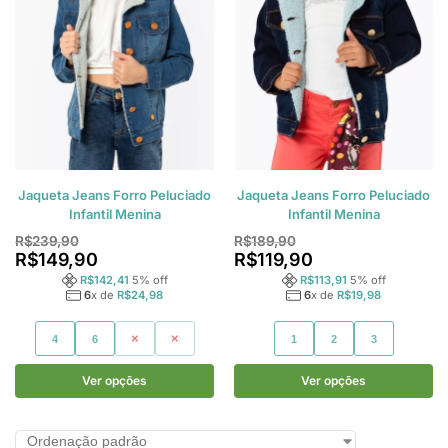
Jaqueta Jeans Forro Peluciado
Jaqueta Jeans Forro Peluciado
Infantil Menina
Infantil Menina
R$
239,90
R$
189,90
R$
149,90
R$
119,90
R$
142,41
5
% off
R$
113,91
5
% off
6
x de
R$
24,98
6
x de
R$
19,98
4
6
8
10
1
2
3
Ver opções
Ver opções