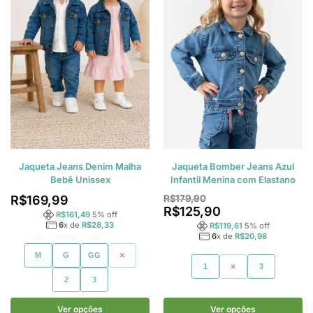
Jaqueta Jeans Denim Malha
Jaqueta Bomber Jeans Azul
Bebê Unissex
Infantil Menina com Elastano
R$
169,99
R$
179,90
R$
125,90
R$
161,49
5
% off
6
x de
R$
28,33
R$
119,61
5
% off
6
x de
R$
20,98
M
G
GG
1
1
2
3
2
3
Ver opções
Ver opções