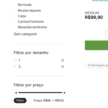
Bermuda
Blusão/Jaqueta
R$
159,90
Calça
R$
99,90
Camisa/Camiseta
Macacão/Jardineira
Sem categoria
Filtrar por tamanho
1
(1)
2
(1)
Filtrar por preço
Preço:
R$90
—
R$100
Filtrar