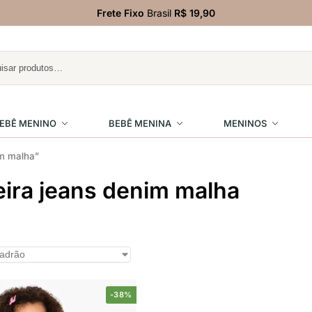
Frete Fixo
Brasil
R$ 19,90
EBÊ MENINO
BEBÊ MENINA
MENINOS
im malha”
eira jeans denim malha
-38%