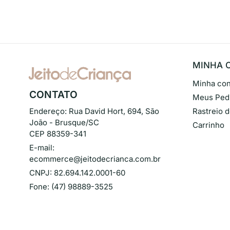
MINHA 
Minha con
CONTATO
Meus Ped
Endereço:
Rua David Hort, 694, São
Rastreio 
João - Brusque/SC
Carrinho
CEP 88359-341
E-mail:
ecommerce@jeitodecrianca.com.br
CNPJ:
82.694.142.0001-60
Fone:
(47) 98889-3525