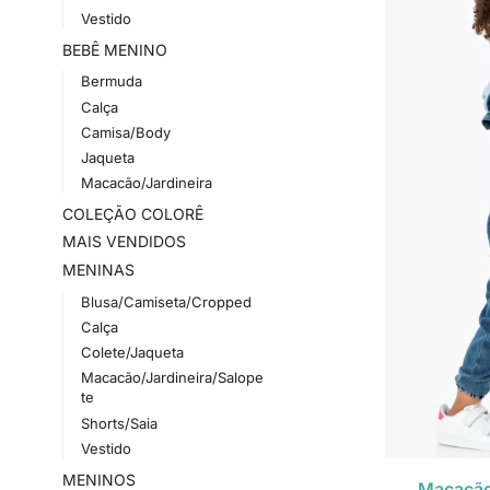
Vestido
BEBÊ MENINO
Bermuda
Calça
Camisa/Body
Jaqueta
Macacão/Jardineira
COLEÇÃO COLORÊ
MAIS VENDIDOS
MENINAS
Blusa/Camiseta/Cropped
Calça
Colete/Jaqueta
Macacão/Jardineira/Salope
te
Shorts/Saia
Vestido
MENINOS
Macacão