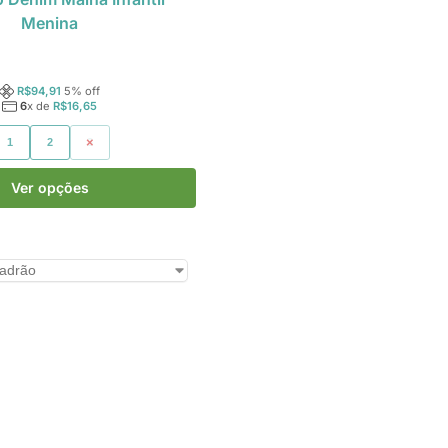
Menina
R$
94,91
5
% off
6
x de
R$
16,65
1
2
3
Ver opções