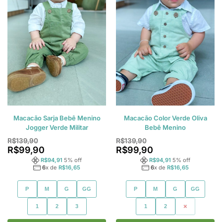
Macacão Sarja Bebê Menino
Macacão Color Verde Oliva
Jogger Verde Militar
Bebê Menino
R$
139,90
R$
139,90
R$
99,90
R$
99,90
R$
94,91
5
% off
R$
94,91
5
% off
6
x de
R$
16,65
6
x de
R$
16,65
P
M
G
GG
P
M
G
GG
1
2
3
1
2
3