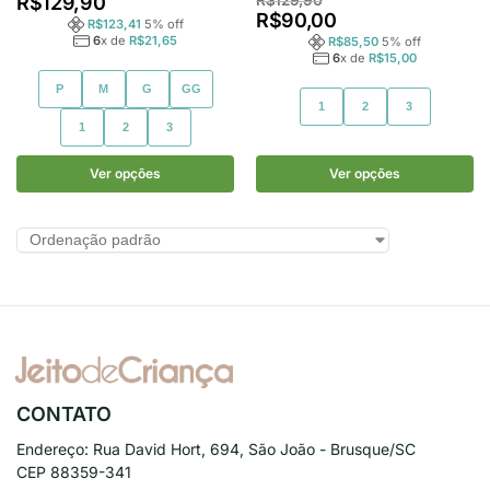
R$
129,90
R$
90,00
R$
123,41
5
% off
6
x de
R$
21,65
R$
85,50
5
% off
6
x de
R$
15,00
P
M
G
GG
1
2
3
1
2
3
Ver opções
Ver opções
CONTATO
Endereço:
Rua David Hort, 694, São João - Brusque/SC
CEP 88359-341