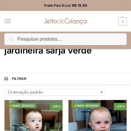
Frete Fixo
Brasil
R$ 19,90
0
Pesquisar
Início
Produtos marcados com a tag “jardineira sarja verde”
/
jardineira sarja verde
FILTRAR
MAIS VENDIDO
MAIS VENDIDO
-29%
-29%