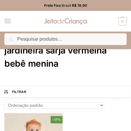
Frete Fixo
Brasil
R$ 19,90
0
Pesquisar
Início
Produtos marcados com a tag “jardineira sarja vermelha bebê menina”
/
jardineira sarja vermelha
bebê menina
FILTRAR
-17%