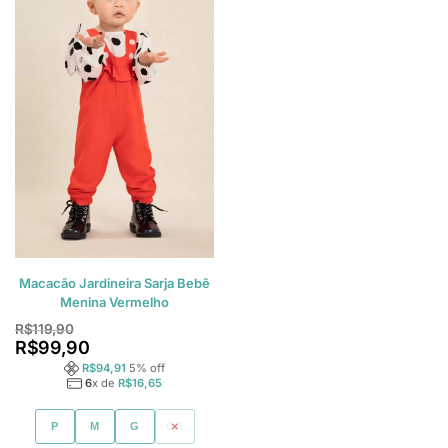
Macacão Jardineira Sarja Bebê
Menina Vermelho
R$
119,90
R$
99,90
R$
94,91
5
% off
6
x de
R$
16,65
P
M
G
GG