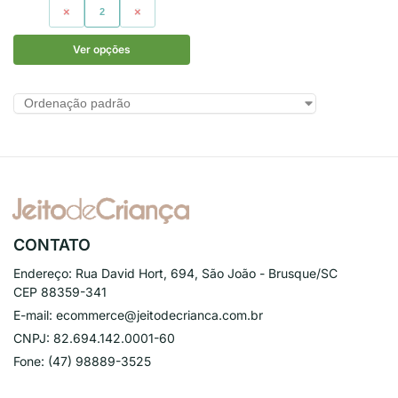
1
2
3
Ver opções
CONTATO
Endereço:
Rua David Hort, 694, São João - Brusque/SC
CEP 88359-341
E-mail:
ecommerce@jeitodecrianca.com.br
CNPJ:
82.694.142.0001-60
Fone:
(47) 98889-3525