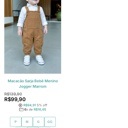
Macacão Sarja Bebê Menino
Jogger Marrom
R$
139,90
R$
99,90
R$
94,91
5
% off
6
x de
R$
16,65
P
M
G
GG