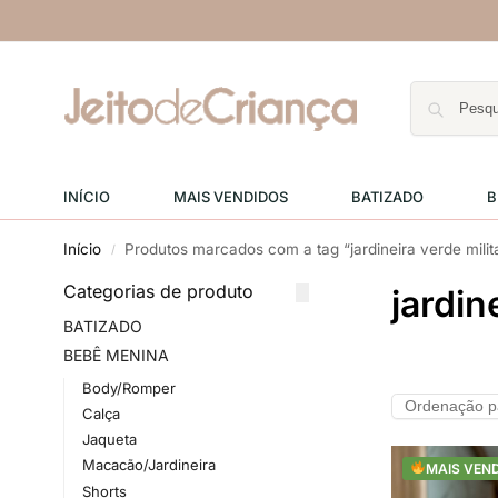
INÍCIO
MAIS VENDIDOS
BATIZADO
B
Início
Produtos marcados com a tag “jardineira verde milit
/
Categorias de produto
jardin
BATIZADO
BEBÊ MENINA
Body/Romper
Calça
Jaqueta
Macacão/Jardineira
MAIS VEN
Shorts