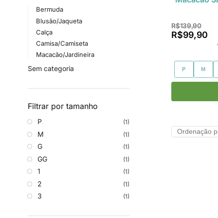
Bermuda
Blusão/Jaqueta
R$
139,90
Calça
R$
99,90
Camisa/Camiseta
Macacão/Jardineira
Sem categoria
P
M
Filtrar por tamanho
P
(1)
M
(1)
G
(1)
GG
(1)
1
(1)
2
(1)
3
(1)