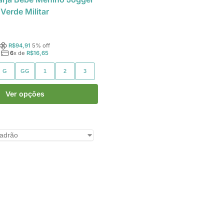
Verde Militar
R$
94,91
5
% off
6
x de
R$
16,65
G
GG
1
2
3
Ver opções