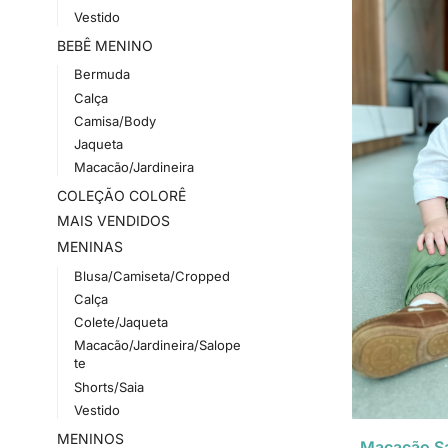
Vestido
BEBÊ MENINO
Bermuda
Calça
Camisa/Body
Jaqueta
Macacão/Jardineira
COLEÇÃO COLORÊ
MAIS VENDIDOS
MENINAS
Blusa/Camiseta/Cropped
Calça
Colete/Jaqueta
Macacão/Jardineira/Salope
te
Shorts/Saia
Vestido
MENINOS
Macacão Sa