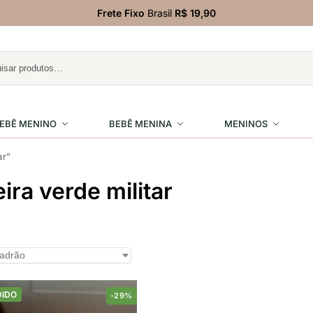
Frete Fixo
Brasil
R$ 19,90
EBÊ MENINO
BEBÊ MENINA
MENINOS
ar”
eira verde militar
DIDO
-29%