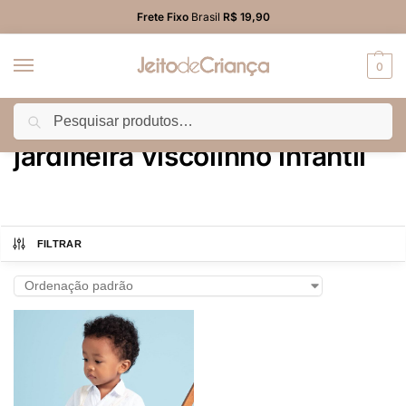
Frete Fixo
Brasil
R$ 19,90
0
Pesquisar
Início
Produtos marcados com a tag “jardineira viscolinho infantil”
/
jardineira viscolinho infantil
FILTRAR