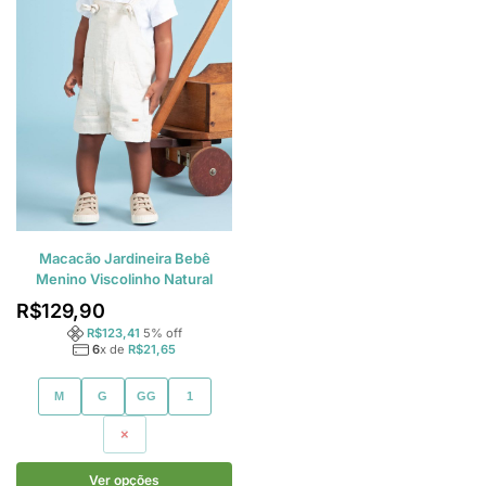
Macacão Jardineira Bebê
Menino Viscolinho Natural
R$
129,90
R$
123,41
5
% off
6
x de
R$
21,65
M
G
GG
1
2
Ver opções