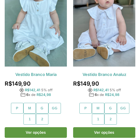
Vestido Branco Maria
Vestido Branco Analuz
R$
149,90
R$
149,90
R$
142,41
5
% off
R$
142,41
5
% off
6
x de
R$
24,98
6
x de
R$
24,98
P
M
G
GG
P
M
G
GG
1
2
1
2
Ver opções
Ver opções