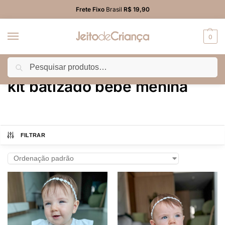
Frete Fixo
Brasil
R$ 19,90
0
Pesquisar
Início
Produtos marcados com a tag “kit batizado bebê menina”
/
kit batizado bebê menina
FILTRAR