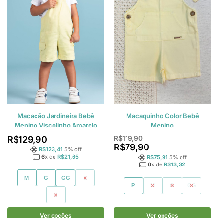
Macacão Jardineira Bebê
Macaquinho Color Bebê
Menino Viscolinho Amarelo
Menino
R$
129,90
R$
119,90
R$
79,90
R$
123,41
5
% off
6
x de
R$
21,65
R$
75,91
5
% off
6
x de
R$
13,32
M
G
GG
1
P
M
G
GG
2
Ver opções
Ver opções