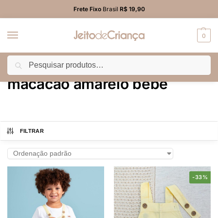
Frete Fixo
Brasil
R$ 19,90
0
Pesquisar
Início
Produtos marcados com a tag “macacão amarelo bebê”
/
macacão amarelo bebê
FILTRAR
-33%