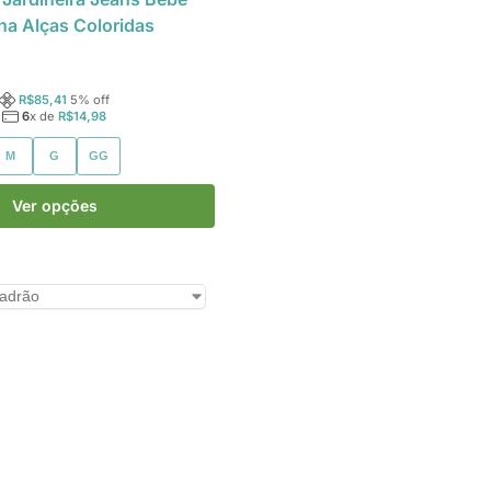
na Alças Coloridas
R$
85,41
5
% off
6
x de
R$
14,98
M
G
GG
Ver opções