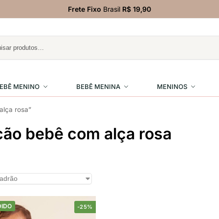
Frete Fixo
Brasil
R$ 19,90
EBÊ MENINO
BEBÊ MENINA
MENINOS
lça rosa”
ão bebê com alça rosa
DIDO
-25%