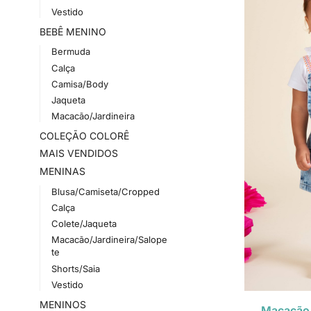
Vestido
BEBÊ MENINO
Bermuda
Calça
Camisa/Body
Jaqueta
Macacão/Jardineira
COLEÇÃO COLORÊ
MAIS VENDIDOS
MENINAS
Blusa/Camiseta/Cropped
Calça
Colete/Jaqueta
Macacão/Jardineira/Salope
te
Shorts/Saia
Vestido
MENINOS
Macacão 