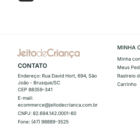
MINHA 
Minha con
CONTATO
Meus Ped
Endereço:
Rua David Hort, 694, São
Rastreio 
João - Brusque/SC
Carrinho
CEP 88359-341
E-mail:
ecommerce@jeitodecrianca.com.br
CNPJ:
82.694.142.0001-60
Fone:
(47) 98889-3525