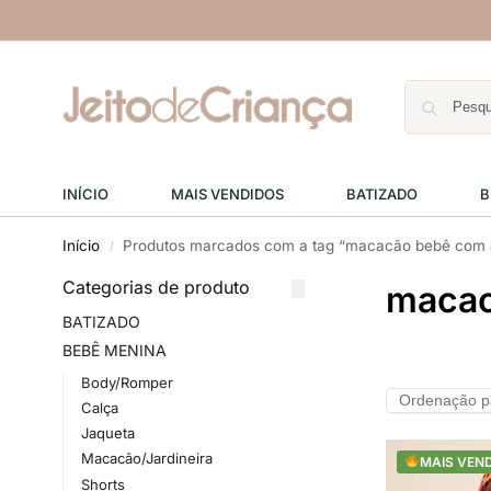
INÍCIO
MAIS VENDIDOS
BATIZADO
B
Início
Produtos marcados com a tag “macacão bebê com a
/
Categorias de produto
macac
BATIZADO
BEBÊ MENINA
Body/Romper
Calça
Jaqueta
Macacão/Jardineira
MAIS VEN
Shorts