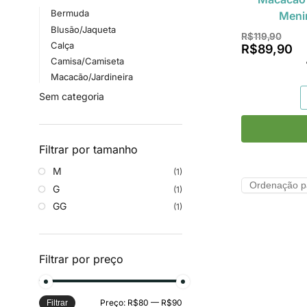
Bermuda
Meni
Blusão/Jaqueta
R$
119,90
Calça
R$
89,90
Camisa/Camiseta
Macacão/Jardineira
Sem categoria
Filtrar por tamanho
M
(1)
G
(1)
GG
(1)
Filtrar por preço
Preço:
R$80
—
R$90
Filtrar