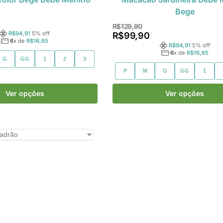
Bege
R$
129,90
R$
94,91
5
% off
R$
99,90
6
x de
R$
16,65
R$
94,91
5
% off
6
x de
R$
16,65
G
GG
1
2
3
P
M
G
GG
1
Ver opções
Ver opções