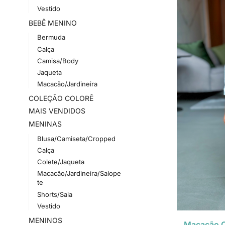
Vestido
BEBÊ MENINO
Bermuda
Calça
Camisa/Body
Jaqueta
Macacão/Jardineira
COLEÇÃO COLORÊ
MAIS VENDIDOS
MENINAS
Blusa/Camiseta/Cropped
Calça
Colete/Jaqueta
Macacão/Jardineira/Salope
te
Shorts/Saia
Vestido
MENINOS
Macacão C