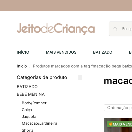
INÍCIO
MAIS VENDIDOS
BATIZADO
B
Início
Produtos marcados com a tag “macacão bege batiz
/
Categorias de produto
macac
BATIZADO
BEBÊ MENINA
Body/Romper
Calça
Jaqueta
Macacão/Jardineira
MAIS VEN
Shorts