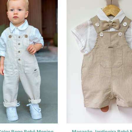
olor Bege Bebê Menino
Macacão Jardineira Bebê 