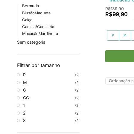
Bermuda
R$
139,90
Blusão/Jaqueta
R$
99,90
Calça
Camisa/Camiseta
Macacão/Jardineira
P
M
Sem categoria
Filtrar por tamanho
P
(2)
M
(2)
G
(2)
GG
(2)
1
(2)
2
(2)
3
(2)