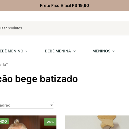
Frete Fixo
Brasil
R$ 19,90
EBÊ MENINO
BEBÊ MENINA
MENINOS
ado”
ão bege batizado
DIDO
-29%