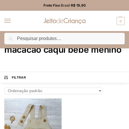
Frete Fixo
Brasil
R$ 19,90
0
Pesquisar
Início
Produtos marcados com a tag “macacão caqui bebê menino”
/
macacão caqui bebê menino
FILTRAR