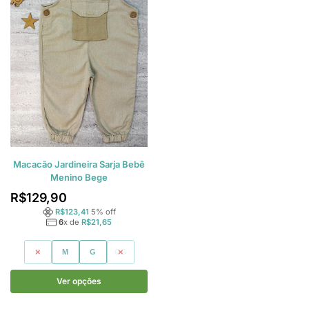
Macacão Jardineira Sarja Bebê
Menino Bege
R$
129,90
R$
123,41
5
% off
6
x de
R$
21,65
P
M
G
GG
Ver opções