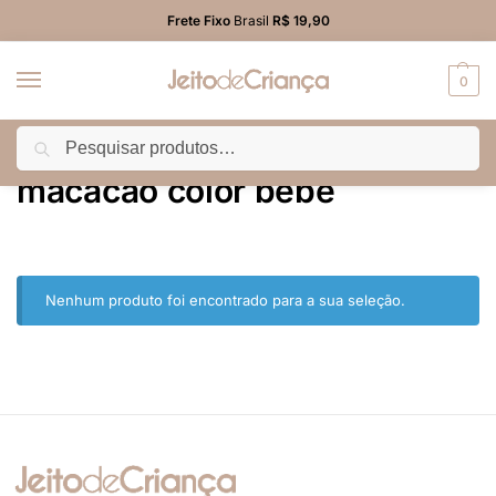
Frete Fixo
Brasil
R$ 19,90
0
Pesquisar
Início
Produtos marcados com a tag “macacão color bebê”
/
macacão color bebê
Nenhum produto foi encontrado para a sua seleção.