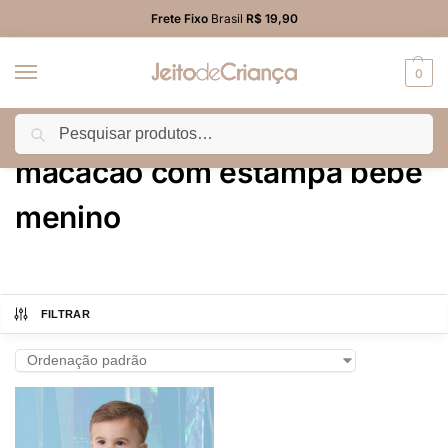
Frete Fixo
Brasil
R$ 19,90
0
Pesquisar
Início
Produtos marcados com a tag “macacão com estampa bebê menino”
/
macacão com estampa bebê
menino
FILTRAR