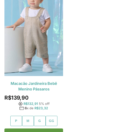
Macacão Jardineira Bebê
Menino Pássaros
R$
139,90
R$
132,91
5
% off
6
x de
R$
23,32
P
M
G
GG