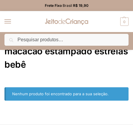
Frete Fixo
Brasil
R$ 19,90
0
Pesquisar
Início
Produtos marcados com a tag “macacão estampado estrelas bebê”
/
macacão estampado estrelas
bebê
Nenhum produto foi encontrado para a sua seleção.