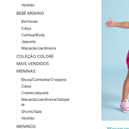
Vestido
BEBÊ MENINO
Bermuda
Calça
Camisa/Body
Jaqueta
Macacão/Jardineira
COLEÇÃO COLORÊ
MAIS VENDIDOS
MENINAS
Blusa/Camiseta/Cropped
Calça
Colete/Jaqueta
Macacão/Jardineira/Salope
te
Shorts/Saia
Vestido
MENINOS
Macaquinh