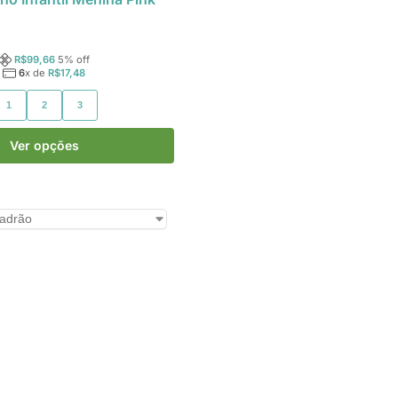
R$
99,66
5
% off
6
x de
R$
17,48
1
2
3
Ver opções