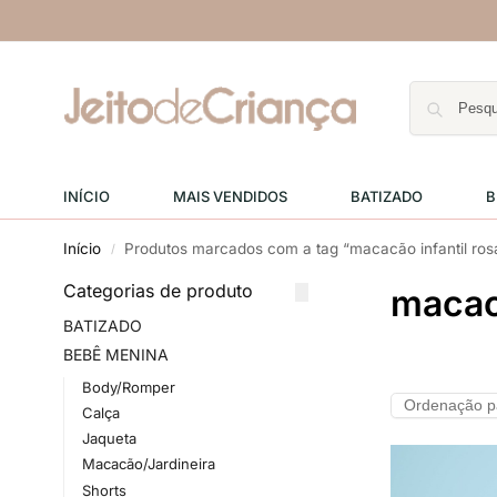
INÍCIO
MAIS VENDIDOS
BATIZADO
B
Início
Produtos marcados com a tag “macacão infantil ros
/
Categorias de produto
macacã
BATIZADO
BEBÊ MENINA
Body/Romper
Calça
Jaqueta
Macacão/Jardineira
Shorts