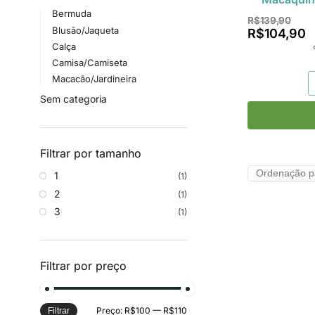
Bermuda
R$
139,90
Blusão/Jaqueta
R$
104,90
Calça
Camisa/Camiseta
Macacão/Jardineira
Sem categoria
Filtrar por tamanho
1
(1)
2
(1)
3
(1)
Filtrar por preço
Preço:
R$100
—
R$110
Filtrar