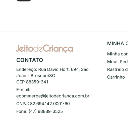
MINHA 
Minha con
CONTATO
Meus Ped
Endereço:
Rua David Hort, 694, São
Rastreio 
João - Brusque/SC
Carrinho
CEP 88359-341
E-mail:
ecommerce@jeitodecrianca.com.br
CNPJ:
82.694.142.0001-60
Fone:
(47) 98889-3525