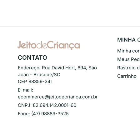
MINHA 
Minha con
CONTATO
Meus Ped
Endereço:
Rua David Hort, 694, São
Rastreio 
João - Brusque/SC
Carrinho
CEP 88359-341
E-mail:
ecommerce@jeitodecrianca.com.br
CNPJ:
82.694.142.0001-60
Fone:
(47) 98889-3525