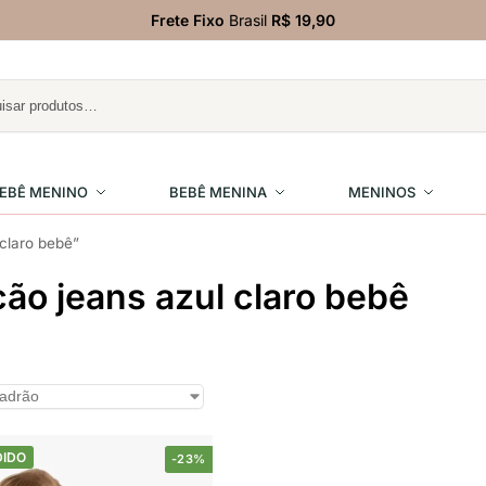
Frete Fixo
Brasil
R$ 19,90
EBÊ MENINO
BEBÊ MENINA
MENINOS
claro bebê”
ão jeans azul claro bebê
DIDO
-23%