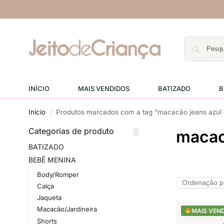
INÍCIO
MAIS VENDIDOS
BATIZADO
B
Início
Produtos marcados com a tag “macacão jeans azul 
/
Categorias de produto
macac
BATIZADO
BEBÊ MENINA
Body/Romper
Calça
Jaqueta
Macacão/Jardineira
MAIS VEN
Shorts