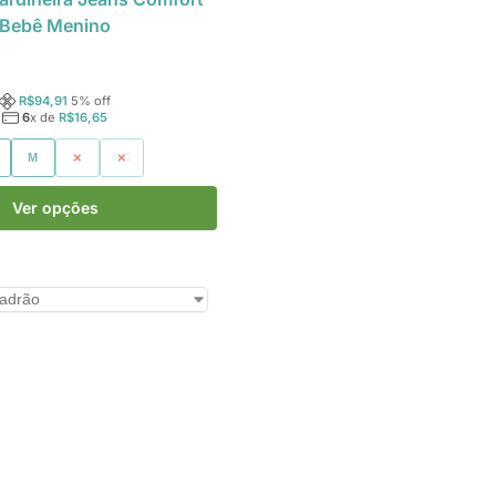
Bebê Menino
R$
94,91
5
% off
6
x de
R$
16,65
M
G
GG
Ver opções