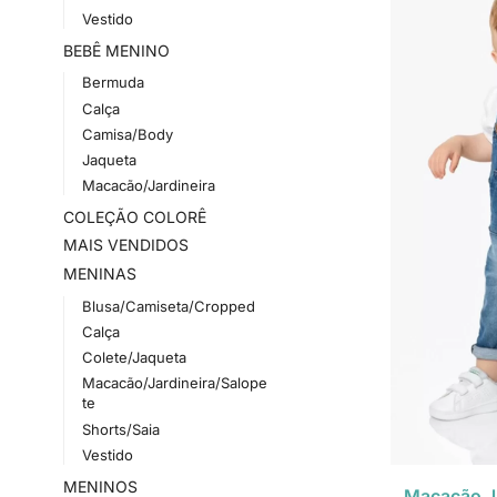
Vestido
BEBÊ MENINO
Bermuda
Calça
Camisa/Body
Jaqueta
Macacão/Jardineira
COLEÇÃO COLORÊ
MAIS VENDIDOS
MENINAS
Blusa/Camiseta/Cropped
Calça
Colete/Jaqueta
Macacão/Jardineira/Salope
te
Shorts/Saia
Vestido
MENINOS
Macacão Ja