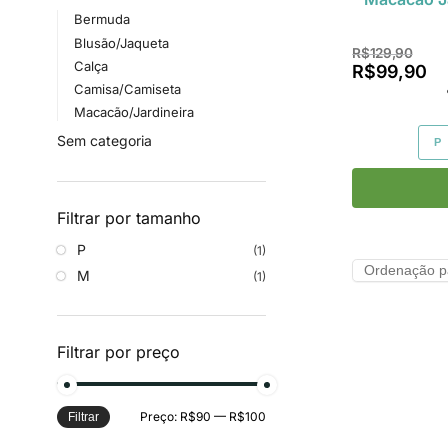
Bermuda
Blusão/Jaqueta
R$
129,90
Calça
R$
99,90
Camisa/Camiseta
Macacão/Jardineira
Sem categoria
P
Filtrar por tamanho
P
(1)
M
(1)
Filtrar por preço
Preço:
R$90
—
R$100
Filtrar