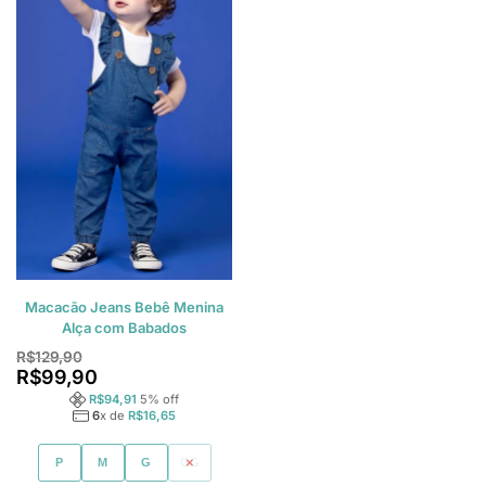
Macacão Jeans Bebê Menina
Alça com Babados
R$
129,90
R$
99,90
R$
94,91
5
% off
6
x de
R$
16,65
P
M
G
GG