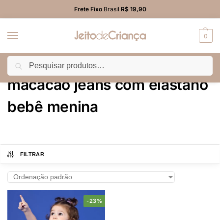
Frete Fixo
Brasil
R$ 19,90
0
Pesquisar
Início
Produtos marcados com a tag “macacão jeans com elastano bebê menina”
/
macacão jeans com elastano
bebê menina
FILTRAR
-23%