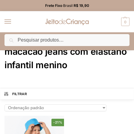
Frete Fixo
Brasil
R$ 19,90
0
Pesquisar
Início
Produtos marcados com a tag “macacão jeans com elastano infantil menino”
/
macacão jeans com elastano
infantil menino
FILTRAR
-21%