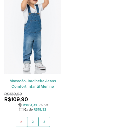
Macacão Jardineira Jeans
Comfort Infantil Menino
R$
139,90
R$
109,90
R$
104,41
5
% off
6
x de
R$
18,32
1
2
3