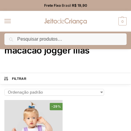
Frete Fixo
Brasil
R$ 19,90
0
Pesquisar
Início
Produtos marcados com a tag “macacão jogger lilás”
/
macacão jogger lilás
FILTRAR
-29%