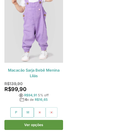
Macacão Sarja Bebê Menina
Lilás
R$
139,90
R$
99,90
R$
94,91
5
% off
6
x de
R$
16,65
P
M
G
GG
Ver opções