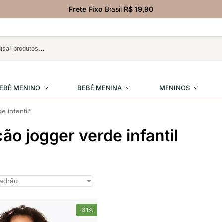
Frete Fixo
Brasil
R$ 19,90
EBÊ MENINO
BEBÊ MENINA
MENINOS
 infantil”
o jogger verde infantil
-31%