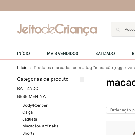
INÍCIO
MAIS VENDIDOS
BATIZADO
B
Início
Produtos marcados com a tag “macacão jogger verde
/
Categorias de produto
macacã
BATIZADO
BEBÊ MENINA
Body/Romper
Calça
Jaqueta
Macacão/Jardineira
Shorts