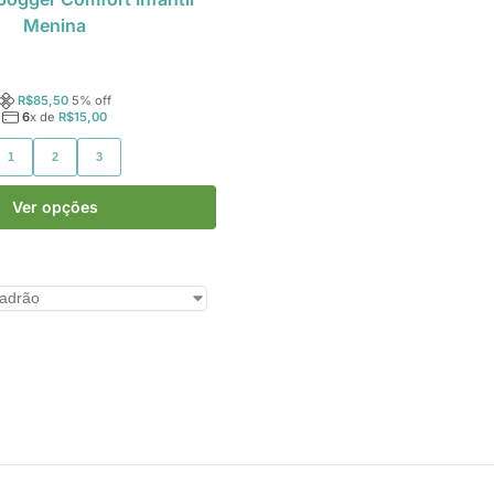
Menina
R$
85,50
5
% off
6
x de
R$
15,00
1
2
3
Ver opções