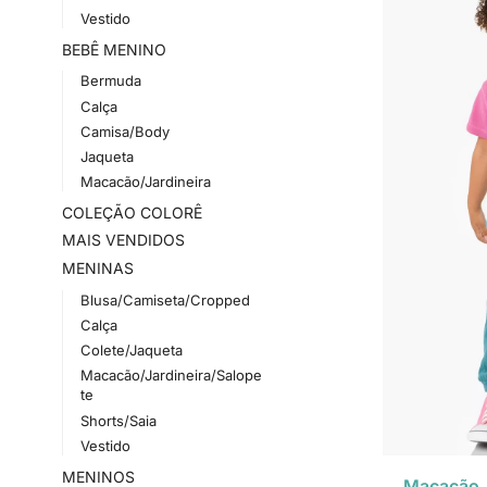
Vestido
BEBÊ MENINO
Bermuda
Calça
Camisa/Body
Jaqueta
Macacão/Jardineira
COLEÇÃO COLORÊ
MAIS VENDIDOS
MENINAS
Blusa/Camiseta/Cropped
Calça
Colete/Jaqueta
Macacão/Jardineira/Salope
te
Shorts/Saia
Vestido
MENINOS
Macacão J