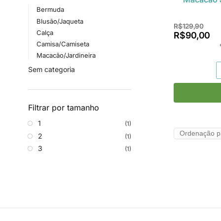
Bermuda
Blusão/Jaqueta
R$
129,90
Calça
R$
90,00
Camisa/Camiseta
Macacão/Jardineira
Sem categoria
Filtrar por tamanho
1
(1)
2
(1)
3
(1)