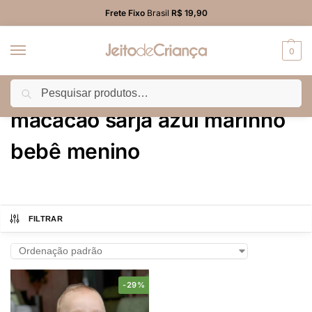
Frete Fixo
Brasil
R$ 19,90
0
Pesquisar
Início
Produtos marcados com a tag “macacão sarja azul marinho bebê menino”
/
macacão sarja azul marinho
bebê menino
FILTRAR
-29%