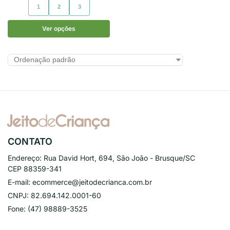
1
2
3
Ver opções
CONTATO
Endereço:
Rua David Hort, 694, São João - Brusque/SC
CEP 88359-341
E-mail:
ecommerce@jeitodecrianca.com.br
CNPJ:
82.694.142.0001-60
Fone:
(47) 98889-3525