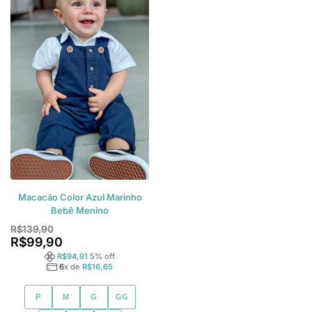
Macacão Color Azul Marinho
Bebê Menino
R$
139,90
R$
99,90
R$
94,91
5
% off
6
x de
R$
16,65
P
M
G
GG