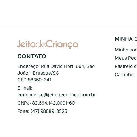
MINHA 
Minha con
CONTATO
Meus Ped
Endereço:
Rua David Hort, 694, São
Rastreio 
João - Brusque/SC
Carrinho
CEP 88359-341
E-mail:
ecommerce@jeitodecrianca.com.br
CNPJ:
82.694.142.0001-60
Fone:
(47) 98889-3525