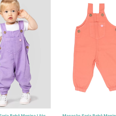
arja Bebê Menina Lilás
Macacão Sarja Bebê Menin