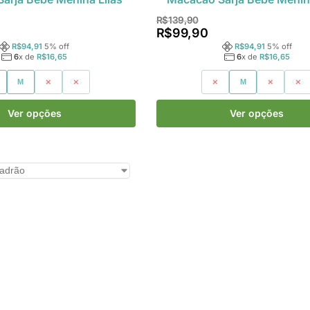
R$
139,90
R$
99,90
R$
94,91
5
% off
R$
94,91
5
% off
6
x de
R$
16,65
6
x de
R$
16,65
M
G
GG
P
M
G
GG
Ver opções
Ver opções