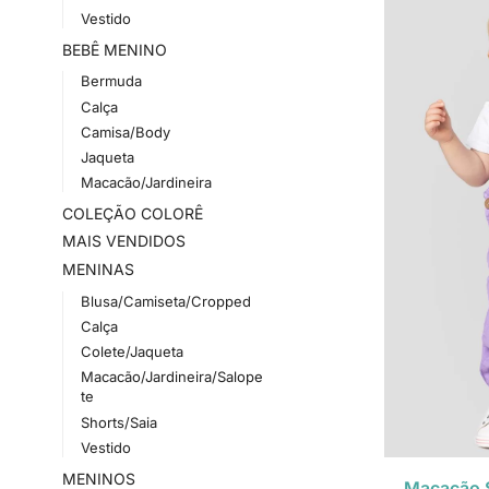
Vestido
BEBÊ MENINO
Bermuda
Calça
Camisa/Body
Jaqueta
Macacão/Jardineira
COLEÇÃO COLORÊ
MAIS VENDIDOS
MENINAS
Blusa/Camiseta/Cropped
Calça
Colete/Jaqueta
Macacão/Jardineira/Salope
te
Shorts/Saia
Vestido
MENINOS
Macacão S