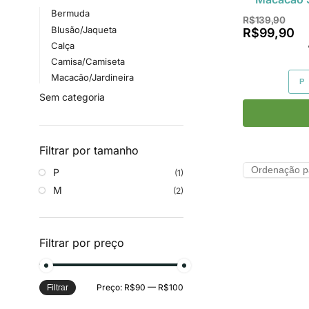
Bermuda
R$
139,90
Blusão/Jaqueta
R$
99,90
Calça
Camisa/Camiseta
Macacão/Jardineira
P
Sem categoria
Filtrar por tamanho
P
(1)
M
(2)
Filtrar por preço
Preço:
R$90
—
R$100
Filtrar