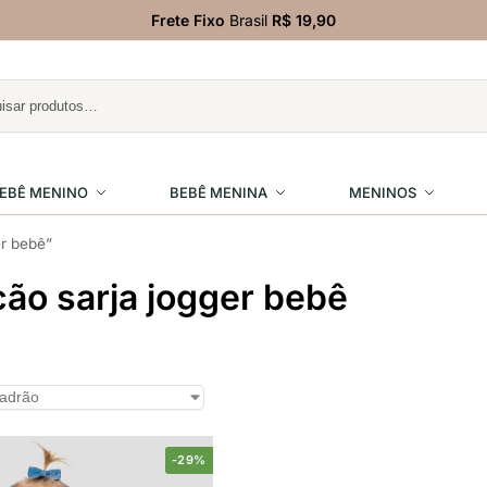
Frete Fixo
Brasil
R$ 19,90
EBÊ MENINO
BEBÊ MENINA
MENINOS
r bebê”
ão sarja jogger bebê
-29%