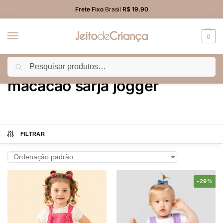
Frete Fixo
Brasil
R$ 19,90
0
Pesquisar
Início
Produtos marcados com a tag “macacão sarja jogger”
/
macacão sarja jogger
FILTRAR
-29%