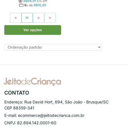
R$
94,91
5
% off
6
x de
R$
16,65
P
M
G
GG
Ver opções
CONTATO
Endereço:
Rua David Hort, 694, São João - Brusque/SC
CEP 88359-341
E-mail:
ecommerce@jeitodecrianca.com.br
CNPJ:
82.694.142.0001-60