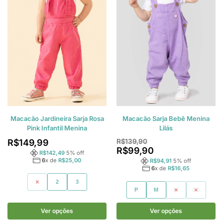
Macacão Jardineira Sarja Rosa
Macacão Sarja Bebê Menina
Pink Infantil Menina
Lilás
R$
149,99
R$
139,90
R$
99,90
R$
142,49
5
% off
6
x de
R$
25,00
R$
94,91
5
% off
6
x de
R$
16,65
1
2
3
P
M
G
GG
Ver opções
Ver opções