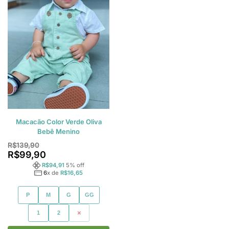
Macacão Color Verde Oliva
Bebê Menino
R$
139,90
R$
99,90
R$
94,91
5
% off
6
x de
R$
16,65
P
M
G
GG
1
2
3