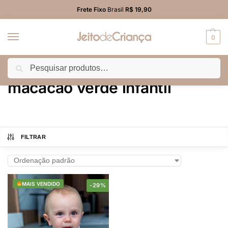
Frete Fixo
Brasil
R$ 19,90
0
Pesquisar
Início
Produtos marcados com a tag “macacão verde infantil”
/
macacão verde infantil
FILTRAR
MAIS VENDIDO
-29%