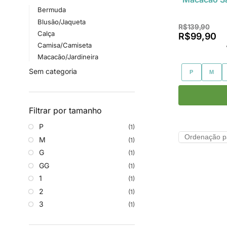
Bermuda
Blusão/Jaqueta
R$
139,90
Calça
R$
99,90
Camisa/Camiseta
Macacão/Jardineira
Sem categoria
P
M
Filtrar por tamanho
P
(1)
M
(1)
G
(1)
GG
(1)
1
(1)
2
(1)
3
(1)