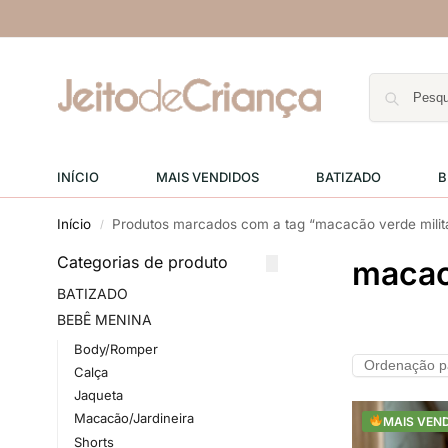
INÍCIO
MAIS VENDIDOS
BATIZADO
B
Início
Produtos marcados com a tag “macacão verde milit
/
Categorias de produto
macac
BATIZADO
BEBÊ MENINA
Body/Romper
Calça
Jaqueta
Macacão/Jardineira
MAIS VEN
Shorts