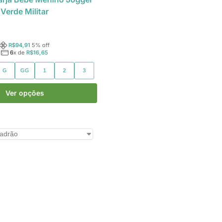
Verde Militar
R$
94,91
5
% off
6
x de
R$
16,65
G
GG
1
2
3
Ver opções