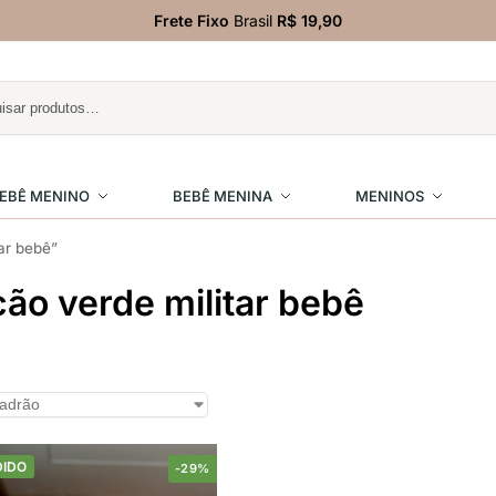
Frete Fixo
Brasil
R$ 19,90
EBÊ MENINO
BEBÊ MENINA
MENINOS
ar bebê”
ão verde militar bebê
DIDO
-29%