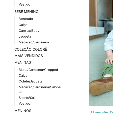
Vestido
BEBÊ MENINO
Bermuda
Calça
Camisa/Body
Jaqueta
Macacão/Jardineira
COLEÇÃO COLORÊ
MAIS VENDIDOS
MENINAS
Blusa/Camiseta/Cropped
Calça
Colete/Jaqueta
Macacão/Jardineira/Salope
te
Shorts/Saia
Vestido
MENINOS
Macacão Sa