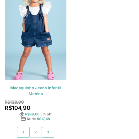
Macaquinho Jeans Infantil
Menina
R$
139,90
R$
104,90
R$
99,66
5
% off
6
x de
R$
17,48
1
2
3