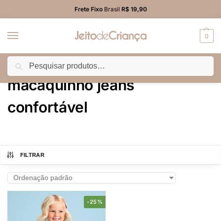
Frete Fixo
Brasil
R$ 19,90
0
Pesquisar
Início
Produtos marcados com a tag “macaquinho jeans confortável”
/
macaquinho jeans
confortável
FILTRAR
-25%