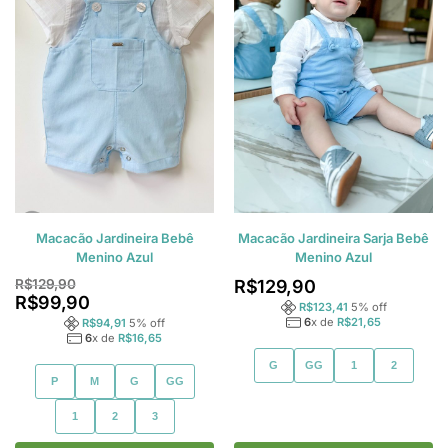
Macacão Jardineira Bebê
Macacão Jardineira Sarja Bebê
Menino Azul
Menino Azul
R$
129,90
R$
129,90
R$
99,90
R$
123,41
5
% off
6
x de
R$
21,65
R$
94,91
5
% off
6
x de
R$
16,65
G
GG
1
2
P
M
G
GG
1
2
3