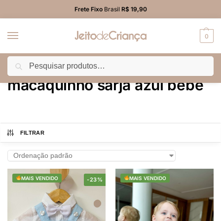
Frete Fixo
Brasil
R$ 19,90
0
Pesquisar
Início
Produtos marcados com a tag “macaquinho sarja azul bebê”
/
macaquinho sarja azul bebê
FILTRAR
MAIS VENDIDO
MAIS VENDIDO
-23%