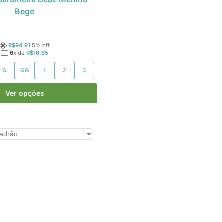
Bege
R$
94,91
5
% off
6
x de
R$
16,65
G
GG
1
2
3
Ver opções