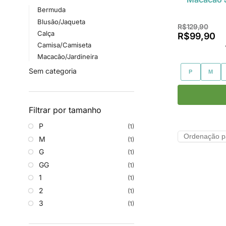
Bermuda
Blusão/Jaqueta
R$
129,90
Calça
R$
99,90
Camisa/Camiseta
Macacão/Jardineira
Sem categoria
P
M
Filtrar por tamanho
P
(1)
M
(1)
G
(1)
GG
(1)
1
(1)
2
(1)
3
(1)