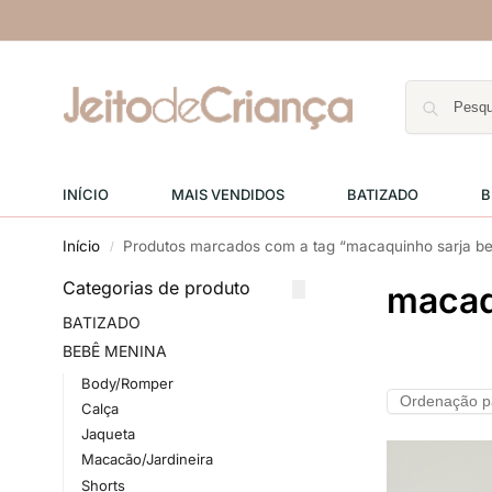
INÍCIO
MAIS VENDIDOS
BATIZADO
B
Início
Produtos marcados com a tag “macaquinho sarja b
/
Categorias de produto
macaq
BATIZADO
BEBÊ MENINA
Body/Romper
Calça
Jaqueta
Macacão/Jardineira
Shorts