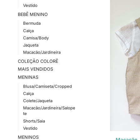
Vestido
BEBÊ MENINO
Bermuda
Calça
Camisa/Body
Jaqueta
Macacão/Jardineira
COLEÇÃO COLORÊ
MAIS VENDIDOS
MENINAS
Blusa/Camiseta/Cropped
Calça
Colete/Jaqueta
Macacão/Jardineira/Salope
te
Shorts/Saia
Vestido
MENINOS
Macacão J