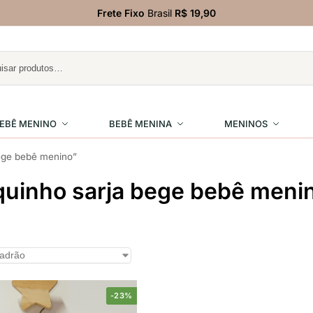
Frete Fixo
Brasil
R$ 19,90
EBÊ MENINO
BEBÊ MENINA
MENINOS
ege bebê menino”
uinho sarja bege bebê meni
-23%