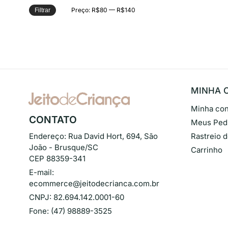
Preço:
R$80
—
R$140
Filtrar
MINHA 
Minha con
CONTATO
Meus Ped
Endereço:
Rua David Hort, 694, São
Rastreio 
João - Brusque/SC
Carrinho
CEP 88359-341
E-mail:
ecommerce@jeitodecrianca.com.br
CNPJ:
82.694.142.0001-60
Fone:
(47) 98889-3525