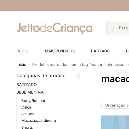
INÍCIO
MAIS VENDIDOS
BATIZADO
B
Início
Produtos marcados com a tag “macaquinho viscose
/
Categorias de produto
macaq
BATIZADO
BEBÊ MENINA
Body/Romper
Calça
Jaqueta
Macacão/Jardineira
Shorts