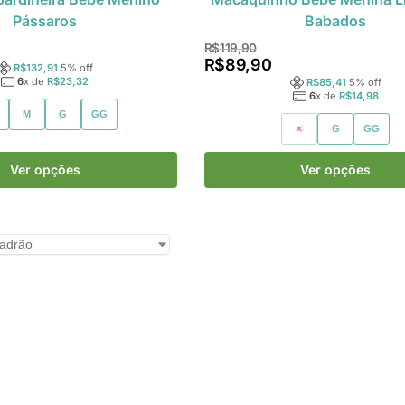
Pássaros
Babados
R$
119,90
R$
89,90
R$
132,91
5
% off
6
x de
R$
23,32
R$
85,41
5
% off
6
x de
R$
14,98
M
G
GG
M
G
GG
Ver opções
Ver opções