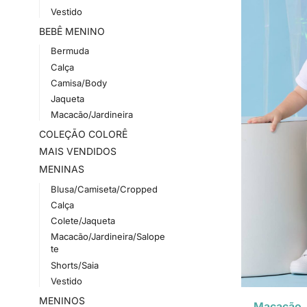
Vestido
BEBÊ MENINO
Bermuda
Calça
Camisa/Body
Jaqueta
Macacão/Jardineira
COLEÇÃO COLORÊ
MAIS VENDIDOS
MENINAS
Blusa/Camiseta/Cropped
Calça
Colete/Jaqueta
Macacão/Jardineira/Salope
te
Shorts/Saia
Vestido
MENINOS
Macacão J