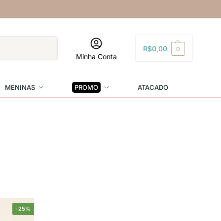
Pesquisar
R$
0,00
0
Minha Conta
MENINAS
PROMO
ATACADO
-25%