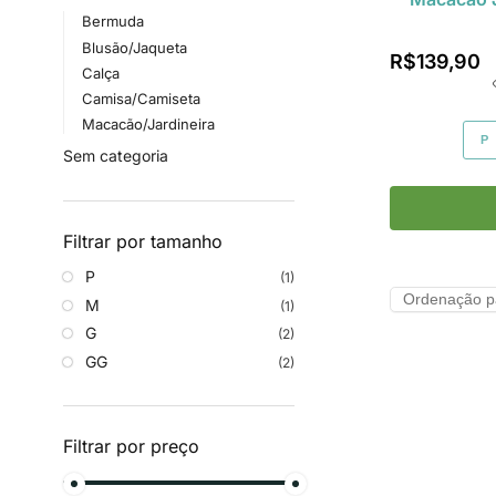
Bermuda
Blusão/Jaqueta
R$
139,90
Calça
Camisa/Camiseta
Macacão/Jardineira
P
Sem categoria
Filtrar por tamanho
P
(1)
M
(1)
G
(2)
GG
(2)
Filtrar por preço