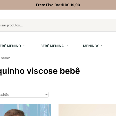
Frete Fixo
Brasil
R$ 19,90
EBÊ MENINO
BEBÊ MENINA
MENINOS
 bebê”
uinho viscose bebê