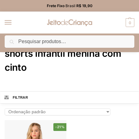
Frete Fixo
Brasil
R$ 19,90
0
Pesquisar
Início
Produtos marcados com a tag “shorts infantil menina com cinto”
/
shorts infantil menina com
cinto
FILTRAR
-21%