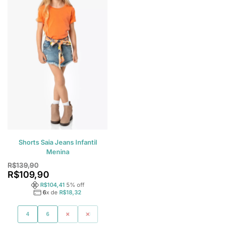
Shorts Saia Jeans Infantil
Menina
R$
139,90
R$
109,90
R$
104,41
5
% off
6
x de
R$
18,32
4
6
8
10