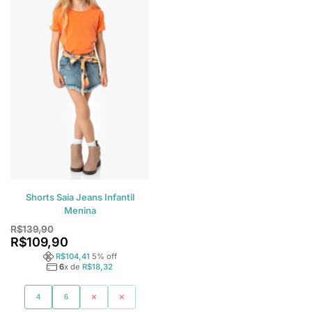
Shorts Saia Jeans Infantil
Menina
R$
139,90
R$
109,90
R$
104,41
5
% off
6
x de
R$
18,32
4
6
8
10