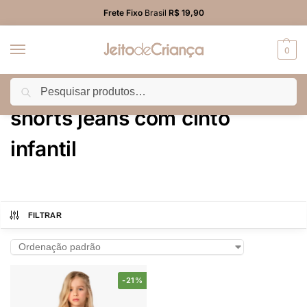
Frete Fixo
Brasil
R$ 19,90
0
Pesquisar
Início
Produtos marcados com a tag “shorts jeans com cinto infantil”
/
shorts jeans com cinto
infantil
FILTRAR
-21%