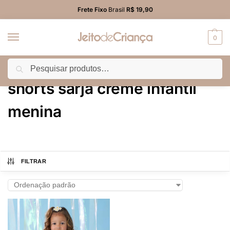
Frete Fixo
Brasil
R$ 19,90
0
Pesquisar
Início
Produtos marcados com a tag “shorts sarja creme infantil menina”
/
shorts sarja creme infantil
menina
FILTRAR