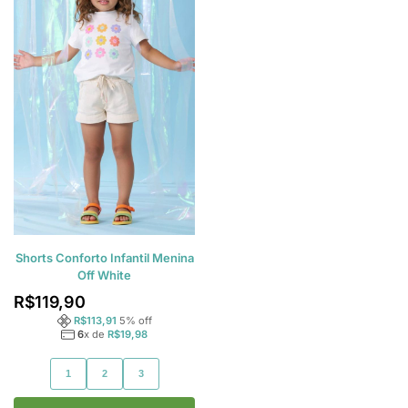
Shorts Conforto Infantil Menina
Off White
R$
119,90
R$
113,91
5
% off
6
x de
R$
19,98
1
2
3