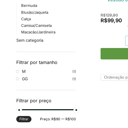
Bermuda
Blusão/Jaqueta
R$
129,90
Calça
R$
99,90
Camisa/Camiseta
Macacão/Jardineira
Sem categoria
Filtrar por tamanho
M
(1)
GG
(1)
Filtrar por preço
Preço:
R$90
—
R$100
Filtrar