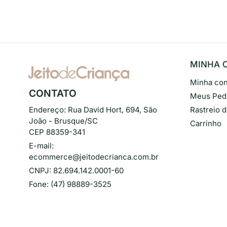
MINHA 
Minha con
CONTATO
Meus Ped
Endereço:
Rua David Hort, 694, São
Rastreio 
João - Brusque/SC
Carrinho
CEP 88359-341
E-mail:
ecommerce@jeitodecrianca.com.br
CNPJ:
82.694.142.0001-60
Fone:
(47) 98889-3525