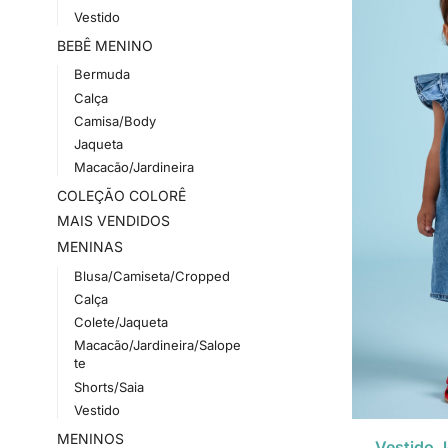
Vestido
BEBÊ MENINO
Bermuda
Calça
Camisa/Body
Jaqueta
Macacão/Jardineira
COLEÇÃO COLORÊ
MAIS VENDIDOS
MENINAS
Blusa/Camiseta/Cropped
Calça
Colete/Jaqueta
Macacão/Jardineira/Salope
te
Shorts/Saia
Vestido
MENINOS
Vestido 