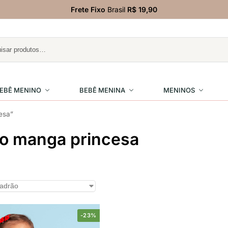
Frete Fixo
Brasil
R$ 19,90
EBÊ MENINO
BEBÊ MENINA
MENINOS
esa”
do manga princesa
-23%