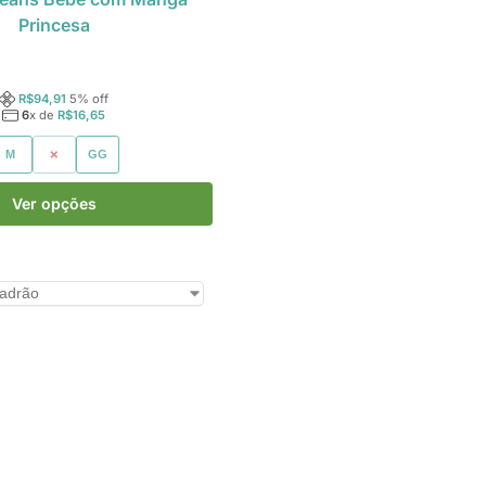
Princesa
R$
94,91
5
% off
6
x de
R$
16,65
M
G
GG
Ver opções