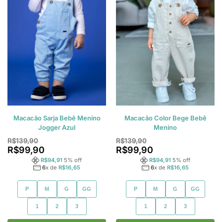
Macacão Sarja Bebê Menino
Macacão Color Bege Bebê
Jogger Azul
Menino
R$
139,90
R$
139,90
R$
99,90
R$
99,90
R$
94,91
5
% off
R$
94,91
5
% off
6
x de
R$
16,65
6
x de
R$
16,65
P
M
G
GG
P
M
G
GG
1
2
3
1
2
3