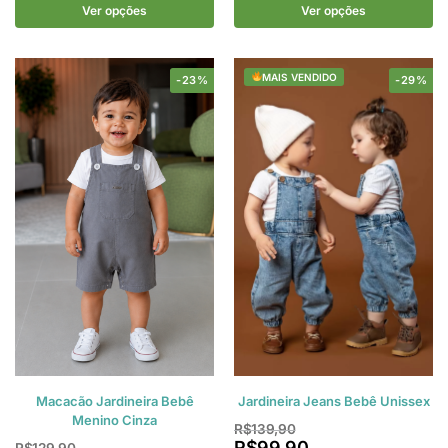
Ver opções
Ver opções
MAIS VENDIDO
-23%
-29%
Macacão Jardineira Bebê
Jardineira Jeans Bebê Unissex
Menino Cinza
R$
139,90
R$
99,90
R$
129,90