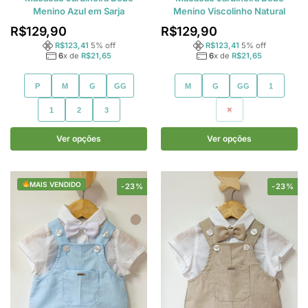
Menino Azul em Sarja
Menino Viscolinho Natural
R$
129,90
R$
129,90
R$
123,41
5
% off
R$
123,41
5
% off
6
x de
R$
21,65
6
x de
R$
21,65
P
M
G
GG
M
G
GG
1
1
2
3
2
Ver opções
Ver opções
MAIS VENDIDO
-23%
-23%