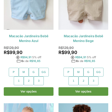
Macacão Jardineira Bebê
Macacão Jardineira Bebê
Menino Azul
Menino Bege
R$
129,90
R$
129,90
R$
99,90
R$
99,90
R$
94,91
5
% off
R$
94,91
5
% off
6
x de
R$
16,65
6
x de
R$
16,65
P
M
G
GG
P
M
G
GG
1
2
3
1
2
3
Ver opções
Ver opções