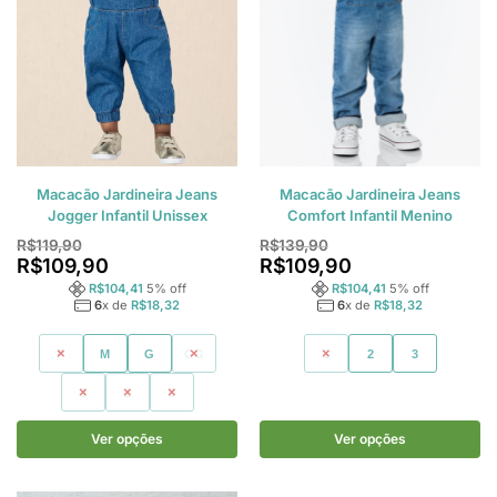
Macacão Jardineira Jeans
Macacão Jardineira Jeans
Jogger Infantil Unissex
Comfort Infantil Menino
R$
119,90
R$
139,90
R$
109,90
R$
109,90
R$
104,41
5
% off
R$
104,41
5
% off
6
x de
R$
18,32
6
x de
R$
18,32
P
M
G
GG
1
2
3
1
2
3
Ver opções
Ver opções