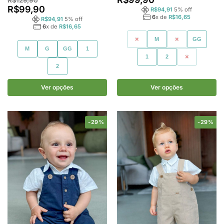
R$
99,90
R$
94,91
5
% off
6
x de
R$
16,65
R$
94,91
5
% off
6
x de
R$
16,65
P
M
G
GG
M
G
GG
1
1
2
3
2
Ver opções
Ver opções
-29%
-29%