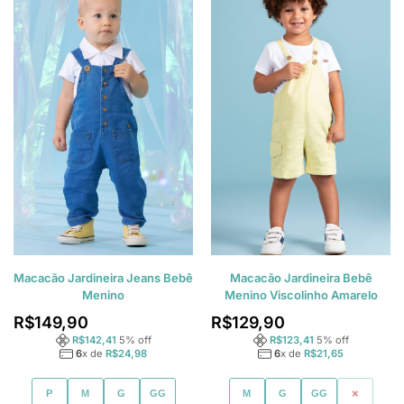
Macacão Jardineira Jeans Bebê
Macacão Jardineira Bebê
Menino
Menino Viscolinho Amarelo
R$
149,90
R$
129,90
R$
142,41
5
% off
R$
123,41
5
% off
6
x de
R$
24,98
6
x de
R$
21,65
P
M
G
GG
M
G
GG
1