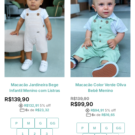
Macacão Jardineira Bege
Macacão Color Verde Oliva
Infantil Menino com Listras
Bebê Menino
R$
139,90
R$
139,90
R$
99,90
R$
132,91
5
% off
6
x de
R$
23,32
R$
94,91
5
% off
6
x de
R$
16,65
P
M
G
GG
P
M
G
GG
1
2
3