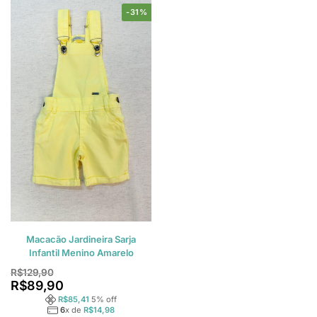
-31%
Macacão Jardineira Sarja
Infantil Menino Amarelo
R$
129,90
R$
89,90
R$
85,41
5
% off
6
x de
R$
14,98