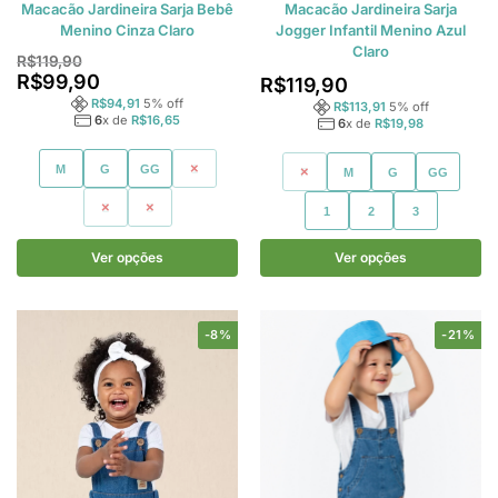
Macacão Jardineira Sarja Bebê
Macacão Jardineira Sarja
Menino Cinza Claro
Jogger Infantil Menino Azul
Claro
R$
119,90
R$
99,90
R$
119,90
R$
94,91
5
% off
R$
113,91
5
% off
6
x de
R$
16,65
6
x de
R$
19,98
M
G
GG
1
P
M
G
GG
2
3
1
2
3
Ver opções
Ver opções
-8%
-21%