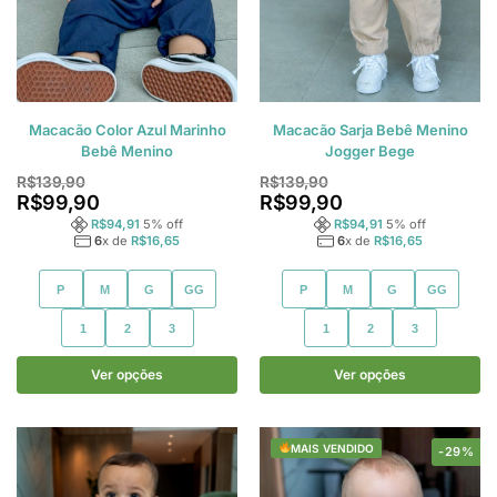
Macacão Color Azul Marinho
Macacão Sarja Bebê Menino
Bebê Menino
Jogger Bege
R$
139,90
R$
139,90
R$
99,90
R$
99,90
R$
94,91
5
% off
R$
94,91
5
% off
6
x de
R$
16,65
6
x de
R$
16,65
P
M
G
GG
P
M
G
GG
1
2
3
1
2
3
Ver opções
Ver opções
MAIS VENDIDO
-29%