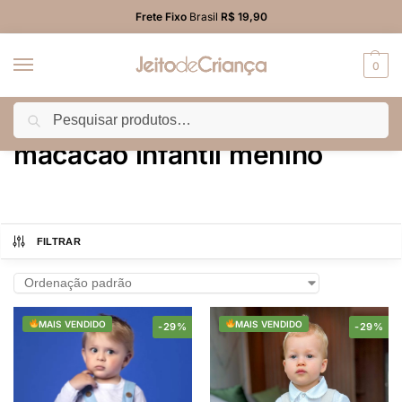
Frete Fixo
Brasil
R$ 19,90
0
Pesquisar
Início
Produtos marcados com a tag “macacão infantil menino”
/
macacão infantil menino
FILTRAR
MAIS VENDIDO
MAIS VENDIDO
-29%
-29%