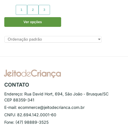
1
2
3
Ver opções
CONTATO
Endereço:
Rua David Hort, 694, São João - Brusque/SC
CEP 88359-341
E-mail:
ecommerce@jeitodecrianca.com.br
CNPJ:
82.694.142.0001-60
Fone:
(47) 98889-3525