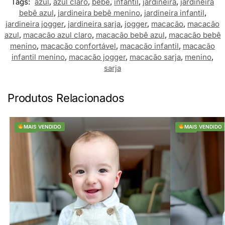
Tags:
azul
,
azul claro
,
bebê
,
infantil
,
jardineira
,
jardineira
bebê azul
,
jardineira bebê menino
,
jardineira infantil
,
jardineira jogger
,
jardineira sarja
,
jogger
,
macacão
,
macacão
azul
,
macacão azul claro
,
macacão bebê azul
,
macacão bebê
menino
,
macacão confortável
,
macacão infantil
,
macacão
infantil menino
,
macacão jogger
,
macacão sarja
,
menino
,
sarja
Produtos Relacionados
-23%
MAIS VENDIDO
-29%
MAIS VENDIDO