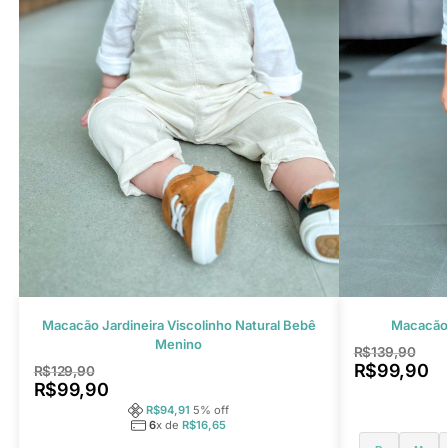
Macacão Jardineira Viscolinho Natural Bebê
Macacão
Menino
R$
139,90
R$
99,90
R$
129,90
R$
99,90
R$
94,91
5
% off
6
x de
R$
16,65