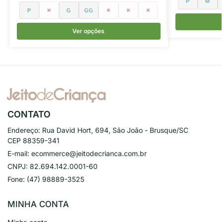
P
M
P
M
G
GG
1
2
3
Ver opções
CONTATO
Endereço:
Rua David Hort, 694, São João - Brusque/SC
CEP 88359-341
E-mail:
ecommerce@jeitodecrianca.com.br
CNPJ:
82.694.142.0001-60
Fone:
(47) 98889-3525
MINHA CONTA