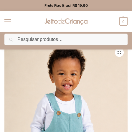
Frete Fixo
Brasil
R$ 19,90
0
Pesquisar
Início
BEBÊ MENINO
Macacão/Jardineira
Macacão Jardineira Sarja Jogger Infantil Menino Azul Claro
/
/
/