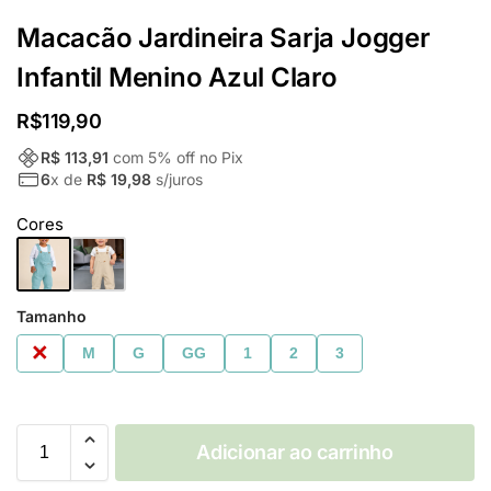
Macacão Jardineira Sarja Jogger
Infantil Menino Azul Claro
R$
119,90
R$ 113,91
com
5
% off no Pix
6
x de
R$ 19,98
s/juros
Cores
Tamanho
P
M
G
GG
1
2
3
Adicionar ao carrinho