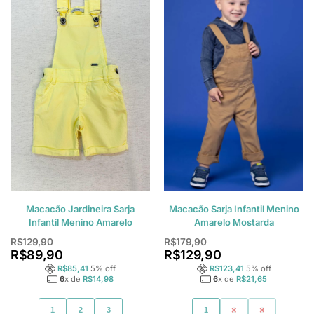
Macacão Jardineira Sarja
Macacão Sarja Infantil Menino
Infantil Menino Amarelo
Amarelo Mostarda
R$
129,90
R$
179,90
R$
89,90
R$
129,90
R$
85,41
5
% off
R$
123,41
5
% off
6
x de
R$
14,98
6
x de
R$
21,65
1
2
3
1
2
3