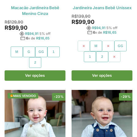
Macacão Jardineira Bebê
Jardineira Jeans Bebê Unissex
Menino Cinza
R$
139,90
R$
99,90
R$
129,90
R$
99,90
R$
94,91
5
% off
6
x de
R$
16,65
R$
94,91
5
% off
6
x de
R$
16,65
P
M
G
GG
M
G
GG
1
1
2
3
2
Ver opções
Ver opções
MAIS VENDIDO
-23%
-29%