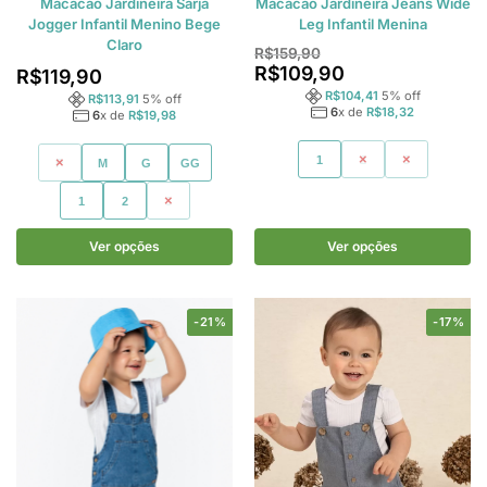
Macacão Jardineira Sarja
Macacão Jardineira Jeans Wide
Jogger Infantil Menino Bege
Leg Infantil Menina
Claro
R$
159,90
R$
109,90
R$
119,90
R$
104,41
5
% off
R$
113,91
5
% off
6
x de
R$
18,32
6
x de
R$
19,98
1
2
3
P
M
G
GG
1
2
3
Ver opções
Ver opções
-21%
-17%