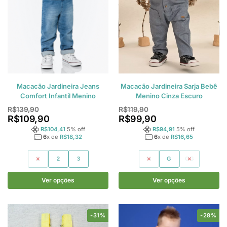
Macacão Jardineira Jeans
Macacão Jardineira Sarja Bebê
Comfort Infantil Menino
Menino Cinza Escuro
R$
139,90
R$
119,90
R$
109,90
R$
99,90
R$
104,41
5
% off
R$
94,91
5
% off
6
x de
R$
18,32
6
x de
R$
16,65
1
2
3
M
G
GG
Ver opções
Ver opções
-31%
-28%