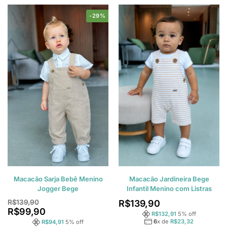
-29%
Macacão Sarja Bebê Menino
Macacão Jardineira Bege
Jogger Bege
Infantil Menino com Listras
R$
139,90
R$
139,90
R$
99,90
R$
132,91
5
% off
6
x de
R$
23,32
R$
94,91
5
% off