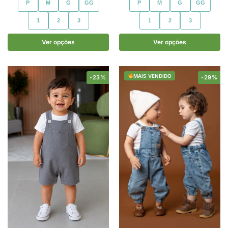
P
M
G
GG
P
M
G
GG
1
2
3
1
2
3
Ver opções
Ver opções
MAIS VENDIDO
-23%
-29%