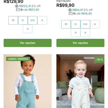
R$
129,90
R$
119,90
R$
99,90
R$
123,41
5
% off
6
x de
R$
21,65
R$
94,91
5
% off
6
x de
R$
16,65
M
G
GG
1
M
G
GG
1
2
2
3
Ver opções
Ver opções
MAIS VENDIDO
-15%