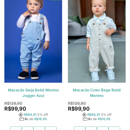
Macacão Sarja Bebê Menino
Macacão Color Bege Bebê
Jogger Azul
Menino
R$
139,90
R$
139,90
R$
99,90
R$
99,90
R$
94,91
5
% off
R$
94,91
5
% off
6
x de
R$
16,65
6
x de
R$
16,65