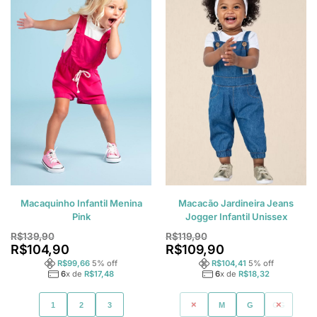
Macaquinho Infantil Menina
Macacão Jardineira Jeans
Pink
Jogger Infantil Unissex
R$
139,90
R$
119,90
R$
104,90
R$
109,90
R$
99,66
5
% off
R$
104,41
5
% off
6
x de
R$
17,48
6
x de
R$
18,32
1
2
3
P
M
G
GG