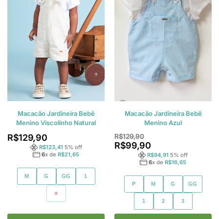
Macacão Jardineira Bebê
Macacão Jardineira Bebê
Menino Viscolinho Natural
Menino Azul
R$
129,90
R$
129,90
R$
99,90
R$
123,41
5
% off
6
x de
R$
21,65
R$
94,91
5
% off
6
x de
R$
16,65
M
G
GG
1
P
M
G
GG
2
1
2
3