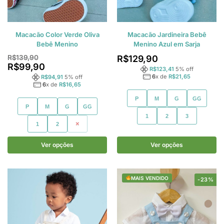
Macacão Color Verde Oliva
Macacão Jardineira Bebê
Bebê Menino
Menino Azul em Sarja
R$
139,90
R$
129,90
R$
99,90
R$
123,41
5
% off
6
x de
R$
21,65
R$
94,91
5
% off
6
x de
R$
16,65
P
M
G
GG
P
M
G
GG
1
2
3
1
2
3
Ver opções
Ver opções
MAIS VENDIDO
-23%