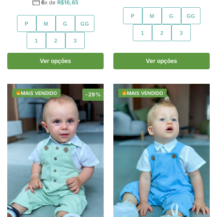
6
x de
R$
16,65
P
M
G
GG
P
M
G
GG
1
2
3
1
2
3
Ver opções
Ver opções
MAIS VENDIDO
MAIS VENDIDO
-29%