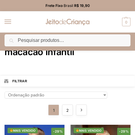
Frete Fixo
Brasil
R$ 19,90
0
Pesquisar
Início
Produtos marcados com a tag “macacão infantil”
/
macacão infantil
FILTRAR
1
2
MAIS VENDIDO
MAIS VENDIDO
-29%
-29%