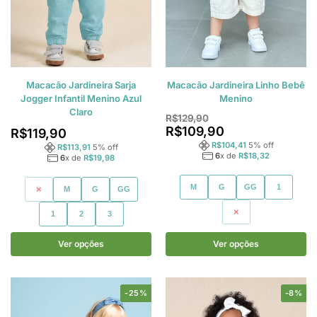
Macacão Jardineira Sarja
Macacão Jardineira Linho Bebê
Jogger Infantil Menino Azul
Menino
Claro
R$
129,90
R$
109,90
R$
119,90
R$
104,41
5
% off
R$
113,91
5
% off
6
x de
R$
18,32
6
x de
R$
19,98
M
G
GG
1
P
M
G
GG
2
1
2
3
Ver opções
Ver opções
-25%
-8%