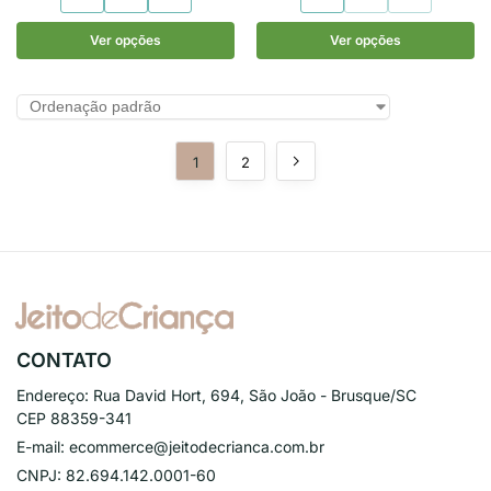
Ver opções
Ver opções
1
2
CONTATO
Endereço:
Rua David Hort, 694, São João - Brusque/SC
CEP 88359-341
E-mail:
ecommerce@jeitodecrianca.com.br
CNPJ:
82.694.142.0001-60