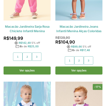
Macacão Jardineira Sarja Rosa
Macacão Jardineira Jeans
Chiclete Infantil Menina
Infantil Menina Alças Coloridas
R$
149,99
R$
139,90
R$
104,90
R$
142,49
5
% off
6
x de
R$
25,00
R$
99,66
5
% off
6
x de
R$
17,48
1
2
3
1
2
3
Ver opções
Ver opções
-17%