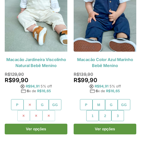
Macacão Jardineira Viscolinho
Macacão Color Azul Marinho
Natural Bebê Menino
Bebê Menino
R$
129,90
R$
139,90
R$
99,90
R$
99,90
R$
94,91
5
% off
R$
94,91
5
% off
6
x de
R$
16,65
6
x de
R$
16,65
P
M
G
GG
P
M
G
GG
1
2
3
1
2
3
Ver opções
Ver opções