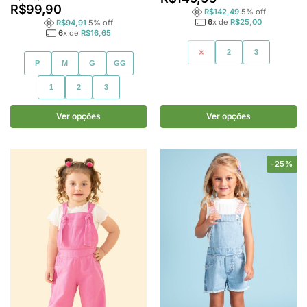
R$
99,90
R$
142,49
5
% off
6
x de
R$
25,00
R$
94,91
5
% off
6
x de
R$
16,65
1
2
3
P
M
G
GG
1
2
3
Ver opções
Ver opções
-25%