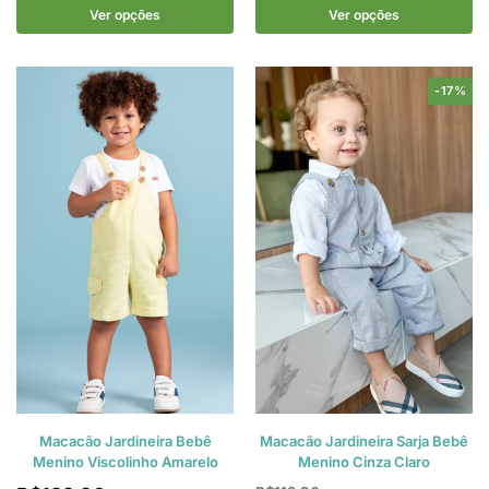
Ver opções
Ver opções
-17%
Macacão Jardineira Bebê
Macacão Jardineira Sarja Bebê
Menino Viscolinho Amarelo
Menino Cinza Claro