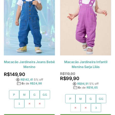
Macacão Jardineira Jeans Bebê
Macacão Jardineira Infantil
Menino
Menina Sarja Lilás
R$
149,90
R$
119,90
R$
99,90
R$
142,41
5
% off
6
x de
R$
24,98
R$
94,91
5
% off
6
x de
R$
16,65
P
M
G
GG
P
M
G
GG
1
2
3
1
2
3