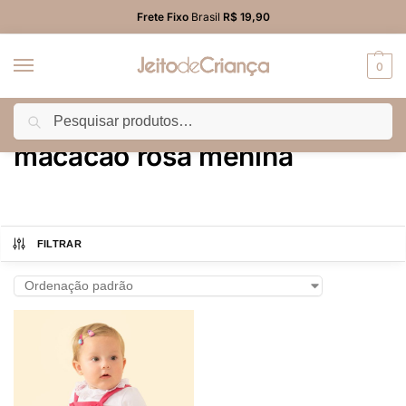
Frete Fixo
Brasil
R$ 19,90
0
Pesquisar
Início
Produtos marcados com a tag “macacão rosa menina”
/
macacão rosa menina
FILTRAR