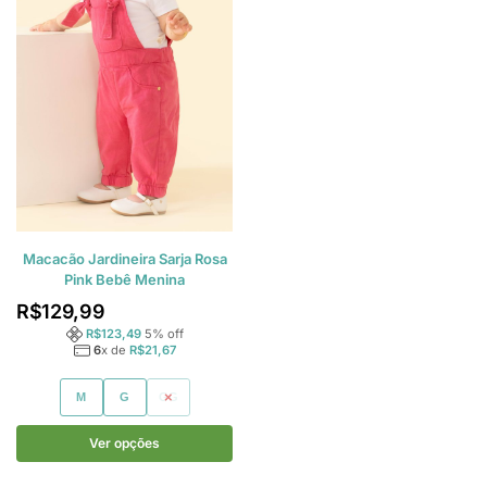
Macacão Jardineira Sarja Rosa
Pink Bebê Menina
R$
129,99
R$
123,49
5
% off
6
x de
R$
21,67
M
G
GG
Ver opções